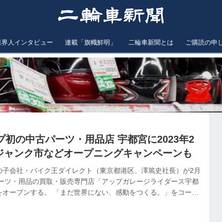
業界人インタビュー
連載「旗幟鮮明」
二輪車新聞とは
ご購読の申
初の中古パーツ・用品店 宇都宮に2023年2
 ジャンク市などオープニングキャンペーンも
の子会社・バイク王ダイレクト（東京都港区、澤篤史社長）が2月
パーツ・用品の買取・販売専門店「アップガレージライダース宇都
をオープンする。 「まだ世界にない、感動をつくる。」をコーポ
げ、バイクライフを超えたライフデザイン企業となることを目指
ー。現在はバイク事業とのシナジー効果を創出する新規事業への