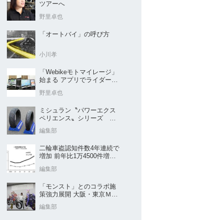
ツアーへ
野里卓也
「オートバイ」の呼び方
小川孝
「Webikeモトマイレージ」
始まる アプリでライダーと
販売店を元気に
野里卓也
ミシュラン〝パワーエクス
ペリエンス〟シリーズ
｢POWER5｣など４種を新発
編集部
売
二輪車盗認知件数4年連続で
増加 前年比1万4500件増／
警察庁まとめ
編集部
「モンスト」とのコラボ施
策強力展開 大阪・東京ＭＣ
ショー2026開催概要発表
編集部