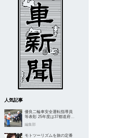
人気記事
優良二輪車安全運転指導員
等表彰 25年度は37都道府県
から42名／全安協二推
編集部
モトツーリズムを旅の定番