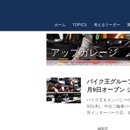
ホーム
TOPICS
考えるリーダー
アップガレージ
バイク王グループ
月9日オープン
バイク王＆カンパニー
9日(木)、中古二輪車
宮インターパーク店」
レートミッションに掲
すバイク王＆カンパニ
編集部