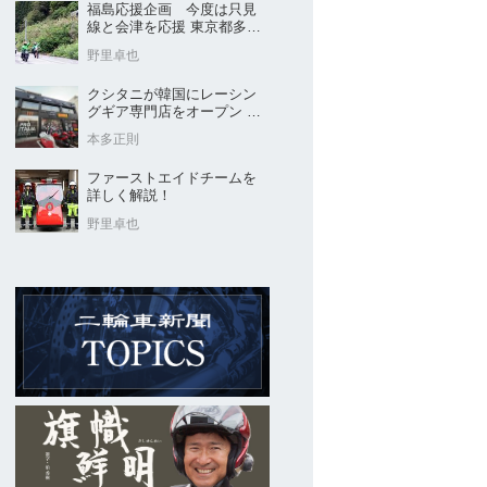
福島応援企画 今度は只見
線と会津を応援 東京都多摩
市の販売店 ヤングオート
野里卓也
クシタニが韓国にレーシン
グギア専門店をオープン 今
後“日本のパッケージ”を各国
本多正則
に展開
ファーストエイドチームを
詳しく解説！
野里卓也