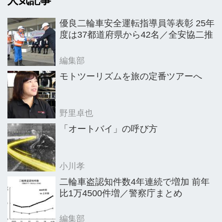
人気記事
優良二輪車安全運転指導員等表彰 25年
度は37都道府県から42名／全安協二推
編集部
モトツーリズムを旅の定番ツアーへ
野里卓也
「オートバイ」の呼び方
小川孝
二輪車盗認知件数4年連続で増加 前年
比1万4500件増／警察庁まとめ
編集部