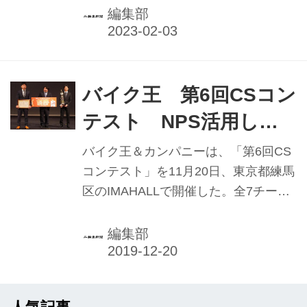
ーンも
ガレージライダース宇都宮インターパ
編集部
ーク店」をオープンする。 「まだ世界
にない、感動をつくる。」をコーポレ
ートミッションに掲げ、バイクライフ
を超えたライフデザイン企業となるこ
バイク王 第6回CSコン
とを目指すバイク王＆カンパニー。現
テスト NPS活用した
在はバイク事業とのシナジー効果を創
取組発表 顧客満足度と
出する新規事業への参入を進めてお
バイク王＆カンパニーは、「第6回CS
り、またESG経営などを通じた社会課
ともに収益を向上
コンテスト」を11月20日、東京都練馬
題解決にも取り組んでいる。 そうした
区のIMAHALLで開催した。全7チーム
なか、2021年7月にECサイト「バイク
が出場してプレゼンテーションを行
王ダイレクト」を開設。パーツ・用
い、審査の結果、「バイク王盛岡店」
編集部
品・車両のオンライン販売を手掛けて
が優勝となった。
きた...