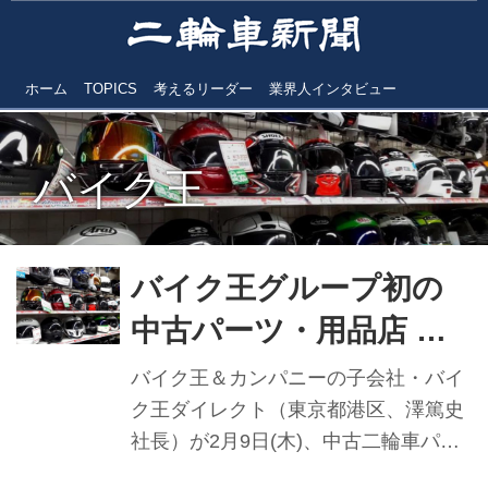
ホーム
TOPICS
考えるリーダー
業界人インタビュー
バイク王
バイク王グループ初の
中古パーツ・用品店 宇
都宮に2023年2月9日オ
バイク王＆カンパニーの子会社・バイ
ープン ジャンク市など
ク王ダイレクト（東京都港区、澤篤史
社長）が2月9日(木)、中古二輪車パー
オープニングキャンペ
ツ・用品の買取・販売専門店「アップ