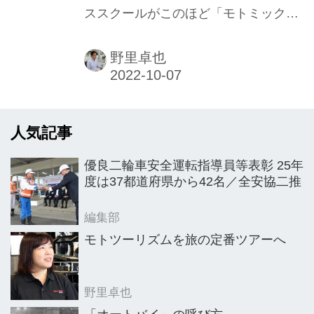
ススクールがこのほど「モトミック
ス・アドベンチャー・プレイグラン
ド」にリニューアル。アドベンチャー
野里卓也
モデルのオーナーに特化した『ファン
ライドトレーニング』（F・R・T）を
スタートさせた。
人気記事
優良二輪車安全運転指導員等表彰 25年
度は37都道府県から42名／全安協二推
編集部
モトツーリズムを旅の定番ツアーへ
野里卓也