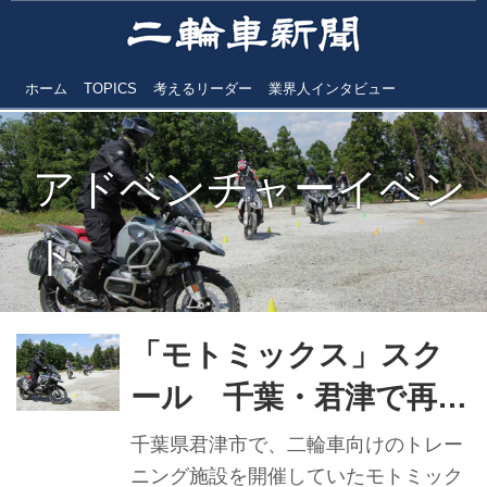
ホーム
TOPICS
考えるリーダー
業界人インタビュー
アドベンチャーイベン
ト
「モトミックス」スク
ール 千葉・君津で再始
動 アドベンチャーオー
千葉県君津市で、二輪車向けのトレー
ナー向けスクール開催
ニング施設を開催していたモトミック