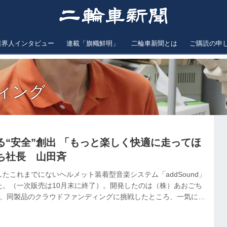
業界人インタビュー
連載「旗幟鮮明」
二輪車新聞とは
ご購読の申
ィング
る“安全”創出 「もっと楽しく快適に走ってほ
ち社長 山田斉
たこれまでにないヘルメット装着型音楽システム「addSound」
た。（一次販売は10月末に終了）。開発したのは（株）あおごち
月、同製品のクラウドファンディングに挑戦したところ、一気に資
て注文受付を開始するや予定数が即完売した。