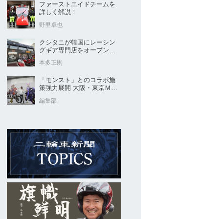
ファーストエイドチームを
詳しく解説！
野里卓也
クシタニが韓国にレーシン
グギア専門店をオープン 今
後“日本のパッケージ”を各国
本多正則
に展開
「モンスト」とのコラボ施
策強力展開 大阪・東京ＭＣ
ショー2026開催概要発表
編集部