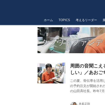
ホーム
TOPICS
考えるリーダー
クラウドファンデ
周囲の音聞こえ
しい」／あおご
この夏、骨伝導を活用し
の予約注文が開始され
の山田斉社長。昨年7
金が集まり、製品化し
本多正則