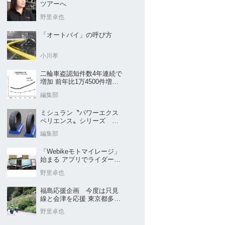
ツアーへ
野里卓也
「オートバイ」の呼び方
小川孝
二輪車盗認知件数4年連続で
増加 前年比1万4500件増／
警察庁まとめ
編集部
ミシュラン〝パワーエクス
ペリエンス〟シリーズ
｢POWER5｣など４種を新発
編集部
売
「Webikeモトマイレージ」
始まる アプリでライダーと
販売店を元気に
野里卓也
福島応援企画 今度は只見
線と会津を応援 東京都多摩
市の販売店 ヤングオート
野里卓也