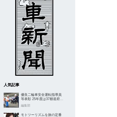
人気記事
優良二輪車安全運転指導員
等表彰 25年度は37都道府県
から42名／全安協二推
編集部
モトツーリズムを旅の定番