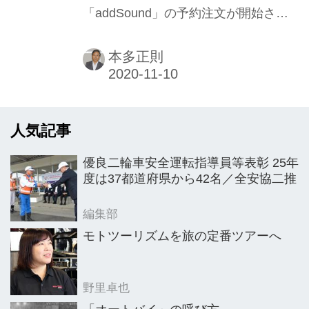
「addSound」の予約注文が開始され
た。（一次販売は10月末に終了）。開
発したのは（株）あおごちの山田斉社
本多正則
長。昨年7月、同製品のクラウドファ
ンディングに挑戦したところ、一気に
資金が集まり、製品化して注文受付を
人気記事
開始するや予定数が即完売した。
優良二輪車安全運転指導員等表彰 25年
度は37都道府県から42名／全安協二推
編集部
モトツーリズムを旅の定番ツアーへ
野里卓也