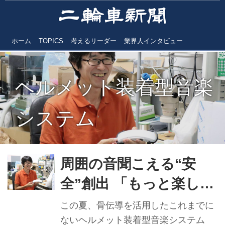
ホーム
TOPICS
考えるリーダー
業界人インタビュー
ヘルメット装着型音楽
システム
周囲の音聞こえる“安
全”創出 「もっと楽しく
快適に走ってほしい」
この夏、骨伝導を活用したこれまでに
／あおごち社長 山田斉
ないヘルメット装着型音楽システム