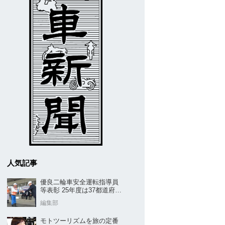
人気記事
優良二輪車安全運転指導員
等表彰 25年度は37都道府県
から42名／全安協二推
編集部
モトツーリズムを旅の定番