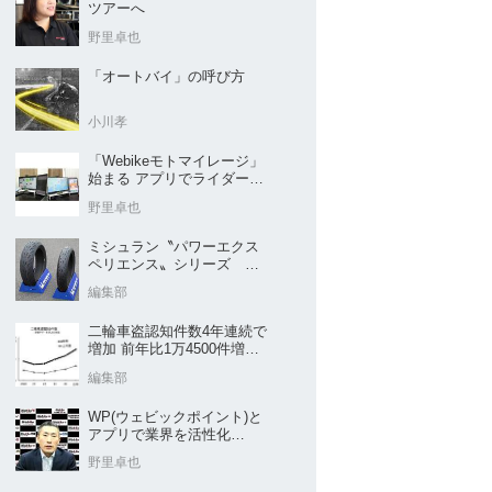
ツアーへ
野里卓也
「オートバイ」の呼び方
小川孝
「Webikeモトマイレージ」
始まる アプリでライダーと
販売店を元気に
野里卓也
ミシュラン〝パワーエクス
ペリエンス〟シリーズ
｢POWER5｣など４種を新発
編集部
売
二輪車盗認知件数4年連続で
増加 前年比1万4500件増／
警察庁まとめ
編集部
WP(ウェビックポイント)と
アプリで業界を活性化
Webike㊦
野里卓也