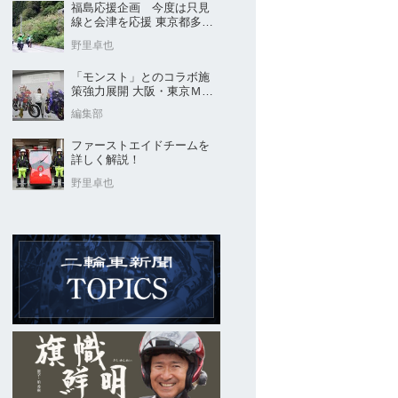
福島応援企画 今度は只見
線と会津を応援 東京都多摩
市の販売店 ヤングオート
野里卓也
「モンスト」とのコラボ施
策強力展開 大阪・東京ＭＣ
ショー2026開催概要発表
編集部
ファーストエイドチームを
詳しく解説！
野里卓也