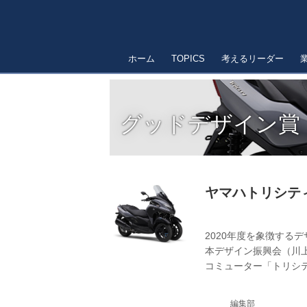
ホーム
TOPICS
考えるリーダー
グッドデザイン賞
ヤマハトリシティ
2020年度を象徴する
本デザイン振興会（川
コミューター「トリシテ
編集部