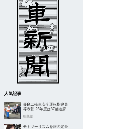
人気記事
優良二輪車安全運転指導員
等表彰 25年度は37都道府県
から42名／全安協二推
編集部
モトツーリズムを旅の定番