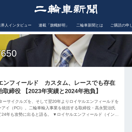
業界人インタビュー
連載「旗幟鮮明」
二輪車新聞とは
ご購読の申
650
エンフィールド カスタム、レースでも存在
治取締役 【2023年実績と2024年抱負】
ーターサイクルズを、そして翌20年よりロイヤルエンフィールドを
アイ（PCI）。二輪車輸入事業を統括する取締役・高永賢治氏
24年も攻勢に出ると語る。 ▼ロイヤルエンフィールド（イン
早にニューモデルを投入し、世界の各市場で好業績を挙げている
も22年に続き順調に推移。登録台数1300台を超え、23年は微増