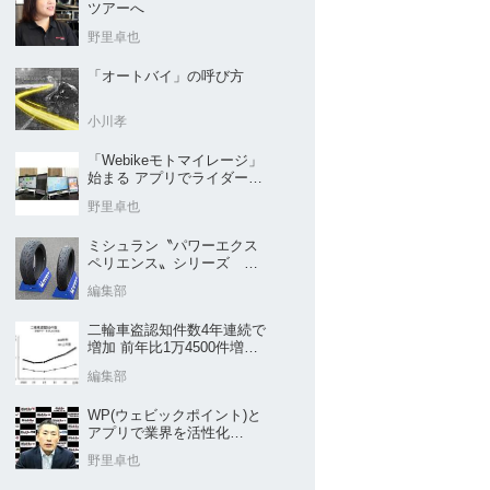
ツアーへ
野里卓也
「オートバイ」の呼び方
小川孝
「Webikeモトマイレージ」
始まる アプリでライダーと
販売店を元気に
野里卓也
ミシュラン〝パワーエクス
ペリエンス〟シリーズ
｢POWER5｣など４種を新発
編集部
売
二輪車盗認知件数4年連続で
増加 前年比1万4500件増／
警察庁まとめ
編集部
WP(ウェビックポイント)と
アプリで業界を活性化
Webike㊦
野里卓也