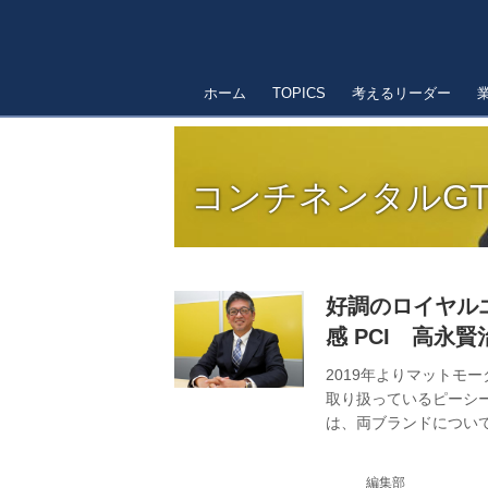
ホーム
TOPICS
考えるリーダー
コンチネンタルGT
好調のロイヤル
感 PCI 高永賢
2019年よりマットモ
取り扱っているピーシー
は、両ブランドについて
ド、以下RE） 矢継ぎ
RE。日本市場において
編集部