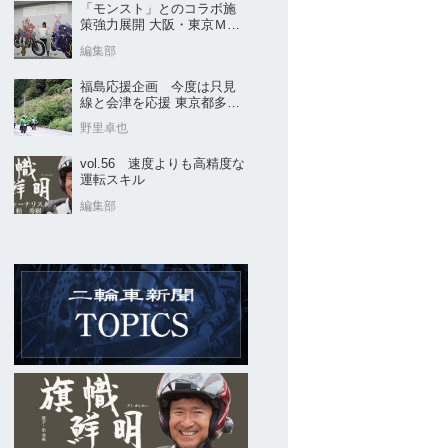
「モンスト」とのコラボ施
策強力展開 大阪・東京ＭＣ
ショー2026開催概要発表
編集部
福島応援企画 今度は只見
線と会津を応援 東京都多摩
市の販売店 ヤングオート
野里卓也
vol.56 速度よりも高精度な
運転スキル
編集部