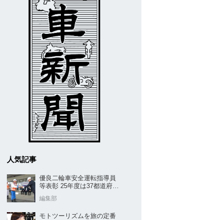
人気記事
優良二輪車安全運転指導員
等表彰 25年度は37都道府県
から42名／全安協二推
編集部
モトツーリズムを旅の定番