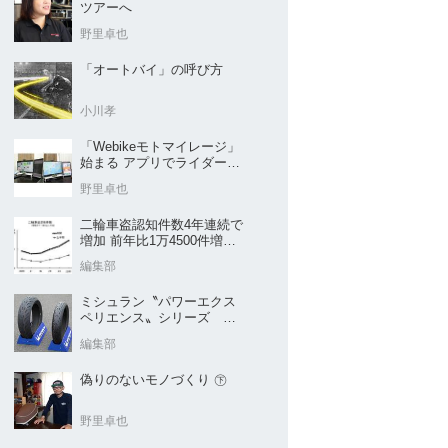
ツアーへ
野里卓也
「オートバイ」の呼び方
小川孝
「Webikeモトマイレージ」
始まる アプリでライダーと
販売店を元気に
野里卓也
二輪車盗認知件数4年連続で
増加 前年比1万4500件増／
警察庁まとめ
編集部
ミシュラン〝パワーエクス
ペリエンス〟シリーズ
｢POWER5｣など４種を新発
編集部
売
偽りのないモノづくり ㊦
野里卓也