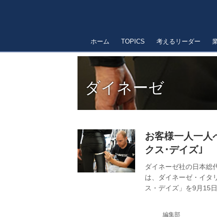
ホーム
TOPICS
考えるリーダー
ダイネーゼ
お客様一人一人
クス･デイズ｣
ダイネーゼ社の日本総
は、ダイネーゼ・イタ
ス・デイズ」を9月15
編集部