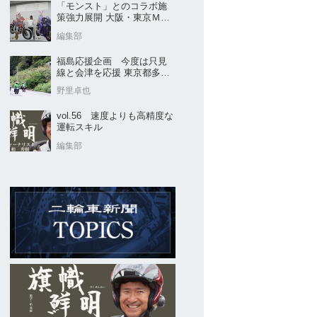
「モンスト」とのコラボ施
策強力展開 大阪・東京ＭＣ
ショー2026開催概要発表
編集部
福島応援企画 今度は只見
線と会津を応援 東京都多摩
市の販売店 ヤングオート
野里卓也
vol.56 速度よりも高精度な
運転スキル
編集部