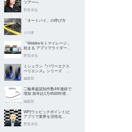
ツアーへ
野里卓也
「オートバイ」の呼び方
小川孝
「Webikeモトマイレージ」
始まる アプリでライダーと
販売店を元気に
野里卓也
ミシュラン〝パワーエクス
ペリエンス〟シリーズ
｢POWER5｣など４種を新発
編集部
売
二輪車盗認知件数4年連続で
増加 前年比1万4500件増／
警察庁まとめ
編集部
WP(ウェビックポイント)と
アプリで業界を活性化
Webike㊦
野里卓也