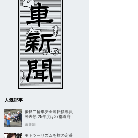
人気記事
優良二輪車安全運転指導員
等表彰 25年度は37都道府県
から42名／全安協二推
編集部
モトツーリズムを旅の定番