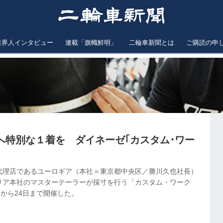
業界人インタビュー
連載「旗幟鮮明」
二輪車新聞とは
ご購読の申
へ特別な１着を ダイネーゼ｢カスタム･ワー
代理店であるユーロギア（本社＝東京都中央区／勝川久也社長）
リア本社のマスターテーラーが採寸を行う「カスタム・ワーク
日から24日まで開催した。