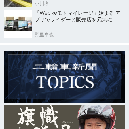
小川孝
「Webikeモトマイレージ」始まる ア
プリでライダーと販売店を元気に
野里卓也