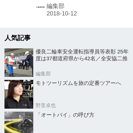
「カスタム・ワークス・デイズ」を9
編集部
月15日から24日まで開催した。
人気記事
優良二輪車安全運転指導員等表彰 25年
度は37都道府県から42名／全安協二推
編集部
モトツーリズムを旅の定番ツアーへ
野里卓也
「オートバイ」の呼び方