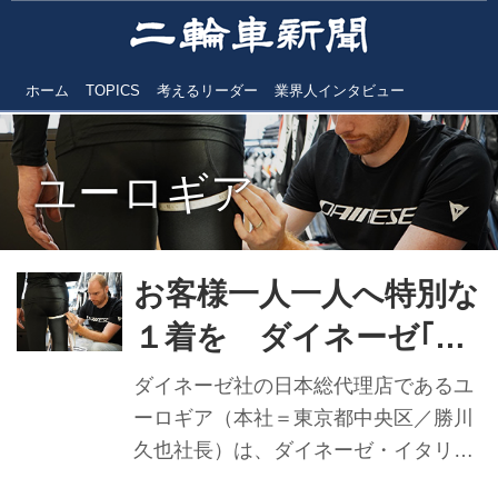
ホーム
TOPICS
考えるリーダー
業界人インタビュー
ユーロギア
お客様一人一人へ特別な
１着を ダイネーゼ｢カ
スタム･ワークス･デイ
ダイネーゼ社の日本総代理店であるユ
ズ｣
ーロギア（本社＝東京都中央区／勝川
久也社長）は、ダイネーゼ・イタリア
本社のマスターテーラーが採寸を行う