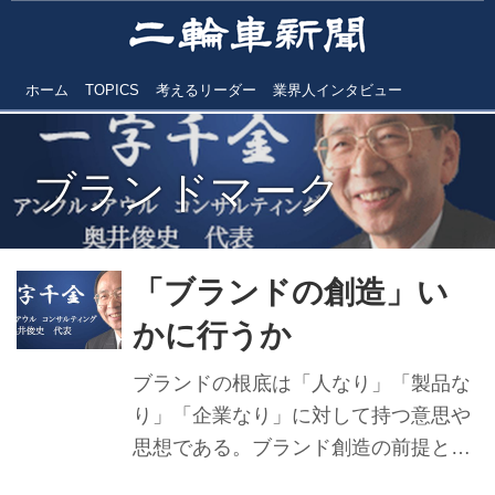
ホーム
TOPICS
考えるリーダー
業界人インタビュー
ブランドマーク
「ブランドの創造」い
かに行うか
ブランドの根底は「人なり」「製品な
り」「企業なり」に対して持つ意思や
思想である。ブランド創造の前提とし
て企業や商品について、過去・現在・