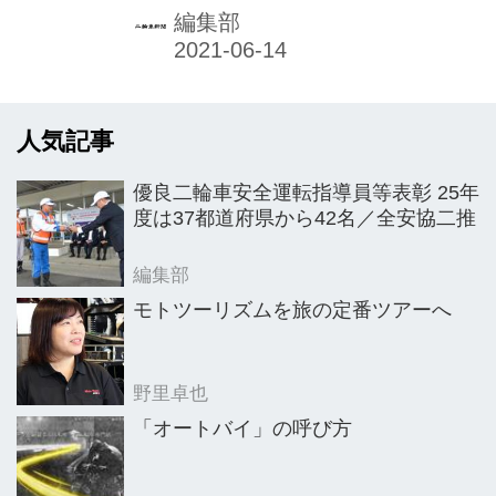
未来に及ぶ想いなどを豊かにめぐら
編集部
し、簡潔に整理し、それらを形状化・
図形化し、表現することによってブラ
ンドマークとして確立する。
人気記事
優良二輪車安全運転指導員等表彰 25年
度は37都道府県から42名／全安協二推
編集部
モトツーリズムを旅の定番ツアーへ
野里卓也
「オートバイ」の呼び方