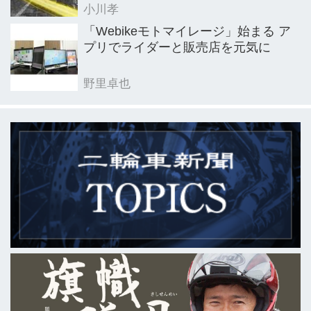
小川孝
「Webikeモトマイレージ」始まる ア
プリでライダーと販売店を元気に
野里卓也