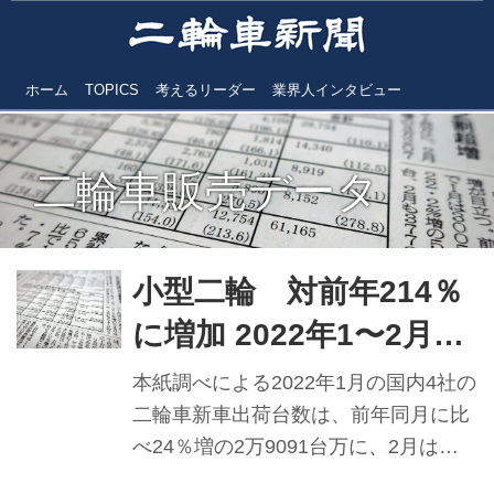
ホーム
TOPICS
考えるリーダー
業界人インタビュー
二輪車販売データ
小型二輪 対前年214％
に増加 2022年1〜2月
国内4社の二輪車出荷台
本紙調べによる2022年1月の国内4社の
数
二輪車新車出荷台数は、前年同月に比
べ24％増の2万9091台万に、2月は同
20％増の3万2074台となり、21年4月