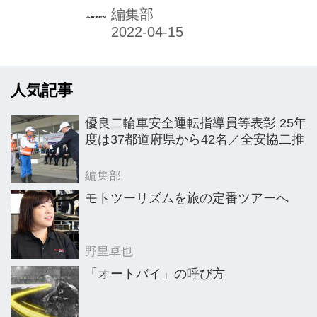
から11カ月連続増となった。
編集部
人気記事
優良二輪車安全運転指導員等表彰 25年
度は37都道府県から42名／全安協二推
編集部
モトツーリズムを旅の定番ツアーへ
野里卓也
「オートバイ」の呼び方