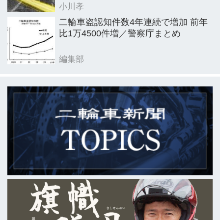
小川孝
二輪車盗認知件数4年連続で増加 前年
比1万4500件増／警察庁まとめ
編集部