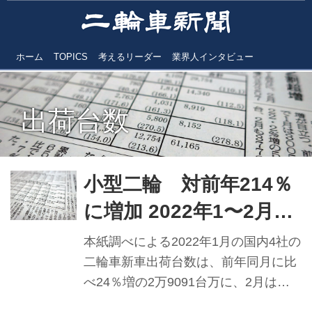
ホーム
TOPICS
考えるリーダー
業界人インタビュー
出荷台数
小型二輪 対前年214％
に増加 2022年1〜2月
国内4社の二輪車出荷台
本紙調べによる2022年1月の国内4社の
数
二輪車新車出荷台数は、前年同月に比
べ24％増の2万9091台万に、2月は同
20％増の3万2074台となり、21年4月