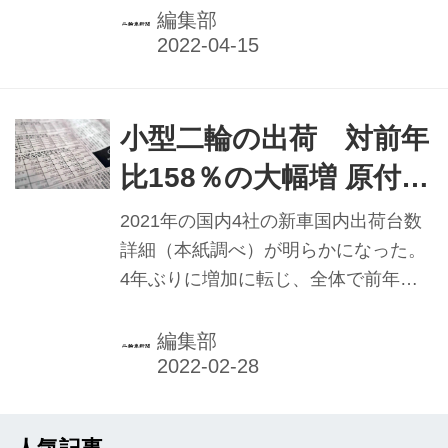
から11カ月連続増となった。
編集部
小型二輪の出荷 対前年
比158％の大幅増 原付二
種は13年ぶりに12万台
2021年の国内4社の新車国内出荷台数
レベル
詳細（本紙調べ）が明らかになった。
4年ぶりに増加に転じ、全体で前年比5
万0374台＝15・3％増の37万8720台
と、大幅に伸長した。特に目立ったの
編集部
が小型二輪で、21年は1999年の5万
8672台以来、22年ぶりの高水準となる
5万8164台（前年比58・4％増）の出