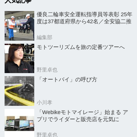
人気記事
荷を記録した。新型コロナウイルス感
染拡大の影響で20年は出荷減となった
優良二輪車安全運転指導員等表彰 25年
ものの、密を避けるモビリティとして
度は37都道府県から42名／全安協二推
二輪車が再評価。21年4月からの出荷
が、前年対比で大きく回復した。09年
編集部
以降12年間にわたり40万台をはさんで
モトツーリズムを旅の定番ツアーへ
の足踏み状態が続いている国内出荷台
数だが、市場活性化へと流れが転じ始
野里卓也
めている。
「オートバイ」の呼び方
小川孝
「Webikeモトマイレージ」始まる ア
プリでライダーと販売店を元気に
野里卓也