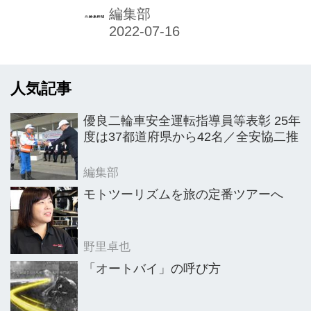
り、行政などと連携し、交通安全訴求
編集部
を踏まえた上で、二輪車の社会的有用
性などのすばらしさを広く社会に訴求
している。
人気記事
優良二輪車安全運転指導員等表彰 25年
度は37都道府県から42名／全安協二推
編集部
モトツーリズムを旅の定番ツアーへ
野里卓也
「オートバイ」の呼び方