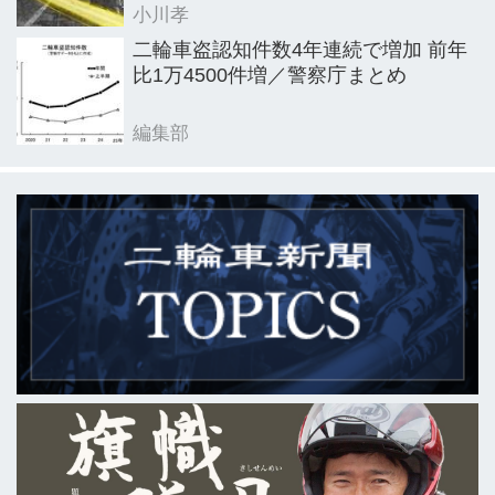
小川孝
二輪車盗認知件数4年連続で増加 前年
比1万4500件増／警察庁まとめ
編集部