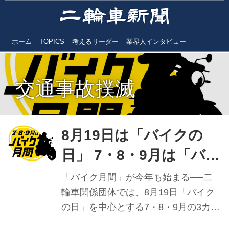
ホーム
TOPICS
考えるリーダー
業界人インタビュー
交通事故撲滅
8月19日は「バイクの
日」 7・8・9月は「バイ
ク月間」
「バイク月間」が今年も始まる──二
輪車関係団体では、8月19日「バイク
の日」を中心とする7・8・9月の3カ月
間を「バイク月間」と位置付けてお