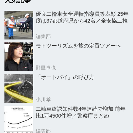
人気記事
優良二輪車安全運転指導員等表彰 25年
度は37都道府県から42名／全安協二推
編集部
モトツーリズムを旅の定番ツアーへ
野里卓也
「オートバイ」の呼び方
小川孝
二輪車盗認知件数4年連続で増加 前年
比1万4500件増／警察庁まとめ
編集部