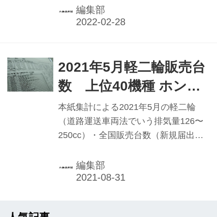
と、大幅に伸長した。特に目立ったの
編集部
が小型二輪で、21年は1999年の5万
8672台以来、22年ぶりの高水準となる
5万8164台（前年比58・4％増）の出
荷を記録した。新型コロナウイルス感
2021年5月軽二輪販売台
染拡大の影響で20年は出荷減となった
数 上位40機種 ホンダ
ものの、密を避けるモビリティとして
CRF250L／ラリーが初
二輪車が再評価。21年4月からの出荷
本紙集計による2021年5月の軽二輪
が、前年対比で大きく回復した。09年
の首位
（道路運送車両法でいう排気量126〜
以降12年間にわたり40万台をはさんで
250cc）・全国販売台数（新規届出ベ
の足踏み状態が続いている国内出荷台
ース）は、合計が6039台にのぼり、前
数だが、市場活性化へと流れが転じ始
年同月比で1283台＝27・0％増と、昨
編集部
めている。
年6月から12カ月連続の増加、プラス
水準を1年間キープした。