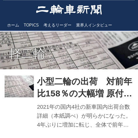
ホーム
TOPICS
考えるリーダー
業界人インタビュー
軽二輪
小型二輪の出荷 対前年
比158％の大幅増 原付二
種は13年ぶりに12万台
2021年の国内4社の新車国内出荷台数
レベル
詳細（本紙調べ）が明らかになった。
4年ぶりに増加に転じ、全体で前年比5
万0374台＝15・3％増の37万8720台