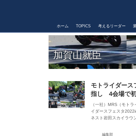
ホーム
TOPICS
考えるリーダー
加賀山就臣
モトライダースフ
指し 4会場で
（一社）MRS（モトラ
イダースフェスタ202
ネスト岩田スカイラウ
ストハウスの4カ所。
カスタムバイクの展示
編集部