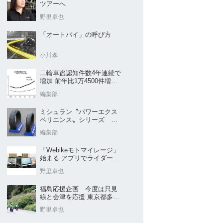
ツアーへ
野里卓也
「オートバイ」の呼び方
小川孝
二輪車盗認知件数4年連続で
増加 前年比1万4500件増／
警察庁まとめ
編集部
ミシュラン〝パワーエクス
ペリエンス〟シリーズ
｢POWER5｣など４種を新発
編集部
売
「Webikeモトマイレージ」
始まる アプリでライダーと
販売店を元気に
野里卓也
福島応援企画 今度は只見
線と会津を応援 東京都多摩
市の販売店 ヤングオート
野里卓也