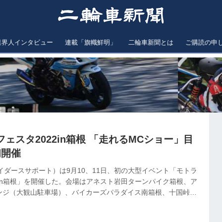
業界人インタビュー
連載「旗幟鮮明」
二輪車新聞とは
ご購読の申
ェスタ2022in箱根 「走れるMCショー」目
初開催
イダースサポート）は9月10、11日、初の大型イベント「モトラ
2in箱根」を開催した。会場はアネスト岩田ターンパイク箱根、ア
ンジ（大観山駐車場）、バイカーズパラダイス南箱根、十国峠レ
レーシングマシンのデモ走行やストリートバイクのパレードラン、
、新車試乗会、ブース出展、トークショーといった多彩な内容と