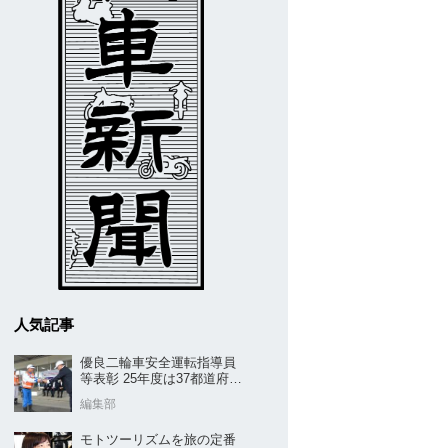
人気記事
優良二輪車安全運転指導員
等表彰 25年度は37都道府県
から42名／全安協二推
編集部
モトツーリズムを旅の定番