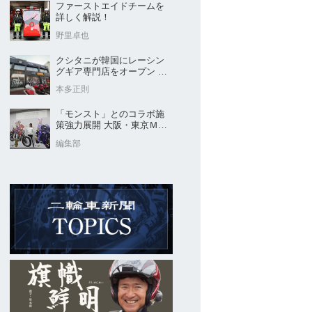
ファーストエイドチームを
詳しく解説！
野里卓也
クシタニが韓国にレーシン
グギア専門店をオープン 今
後“日本のパッケージ”を各国
本多正則
に展開
「モンスト」とのコラボ施
策強力展開 大阪・東京ＭＣ
ショー2026開催概要発表
編集部