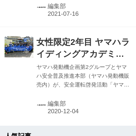
いる「大人のバイクレッスン」のう
編集部
ち、平成生まれの若者を対象にした安
全運転講習＆ミニツーリングが、今年
も開催された。
女性限定2年目 ヤマハラ
イディングアカデミー
「大人のバイクレッス
ヤマハ発動機企画第2グループとヤマ
ン」
ハ安全普及推進本部（ヤマハ発動機販
売内）が、安全運転啓発活動「ヤマハ
ライディングアカデミー」（YRA）の
一環で行っている「大人のバイクレッ
編集部
スン」で、対象を平成生まれの若者限
定、女性限定とした安全運転講習＆ミ
ニツーリングが、昨年に引き続き展