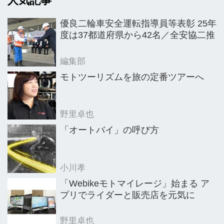
人気記事
開。このうち女性限定レッスンが9月
下旬、新型コロナウイルス感染拡大防
優良二輪車安全運転指導員等表彰 25年
止対策を徹底した上で開催された。
度は37都道府県から42名／全安協二推
編集部
モトツーリズムを旅の定番ツアーへ
野里卓也
「オートバイ」の呼び方
小川孝
「Webikeモトマイレージ」始まる ア
プリでライダーと販売店を元気に
野里卓也