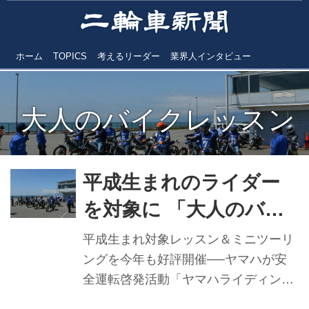
ホーム
TOPICS
考えるリーダー
業界人インタビュー
大人のバイクレッスン
平成生まれのライダー
を対象に 「大人のバイ
クレッスン」──ヤマハ
平成生まれ対象レッスン＆ミニツーリ
ライディングアカデミ
ングを今年も好評開催──ヤマハが安
全運転啓発活動「ヤマハライディング
ー
アカデミー」（YRA）の一環で行って