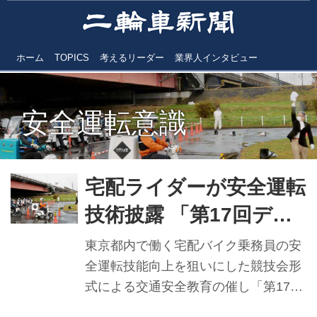
ホーム
TOPICS
考えるリーダー
業界人インタビュー
安全運転意識
宅配ライダーが安全運転
技術披露 「第17回デリ
バリー業安全運転競技
東京都内で働く宅配バイク乗務員の安
会」 団体部門優勝はピ
全運転技能向上を狙いにした競技会形
式による交通安全教育の催し「第17回
ザーラチーム
デリバリー業安全運転競技会」が、