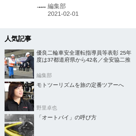
2020年11月25日、警視庁交通部と全
編集部
日本デリバリー業安全運転協議会
（SDA）の主催で、東京都世田谷区の
警視庁交通安全教育センターを会場に
人気記事
開催。参加した乗務員たちが日頃の講
習会や研修会、業務で培った安全運転
優良二輪車安全運転指導員等表彰 25年
技術を披露した。新型コロナウイルス
度は37都道府県から42名／全安協二推
感染症拡大の影響で在宅勤務や会食自
粛が増えたことにより、宅配へのニー
編集部
ズは高まり、宅配バイクによる業務は
モトツーリズムを旅の定番ツアーへ
活発になっている。それだけになおさ
ら、乗務員の交通ルール順守と安全運
野里卓也
転技能向上を図るこの大会が、より一
「オートバイ」の呼び方
層重要な行事...