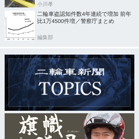
小川孝
二輪車盗認知件数4年連続で増加 前年
比1万4500件増／警察庁まとめ
編集部