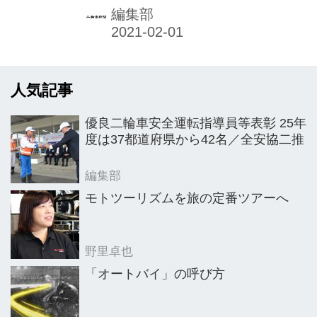
2020年11月25日、警視庁交通部と全
編集部
日本デリバリー業安全運転協議会
（SDA）の主催で、東京都世田谷区の
警視庁交通安全教育センターを会場に
人気記事
開催。参加した乗務員たちが日頃の講
習会や研修会、業務で培った安全運転
優良二輪車安全運転指導員等表彰 25年
技術を披露した。新型コロナウイルス
度は37都道府県から42名／全安協二推
感染症拡大の影響で在宅勤務や会食自
粛が増えたことにより、宅配へのニー
編集部
ズは高まり、宅配バイクによる業務は
モトツーリズムを旅の定番ツアーへ
活発になっている。それだけになおさ
ら、乗務員の交通ルール順守と安全運
野里卓也
転技能向上を図るこの大会が、より一
「オートバイ」の呼び方
層重要な行事...