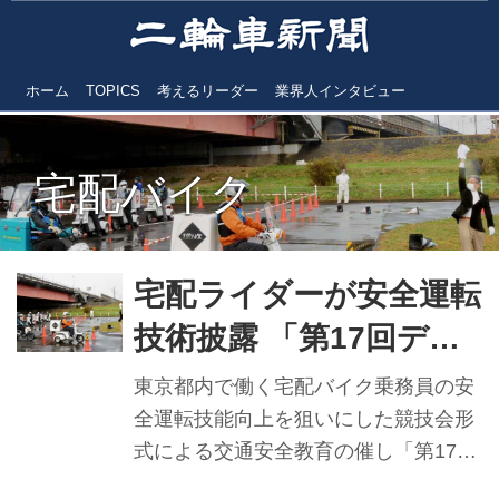
ホーム
TOPICS
考えるリーダー
業界人インタビュー
宅配バイク
宅配ライダーが安全運転
技術披露 「第17回デリ
バリー業安全運転競技
東京都内で働く宅配バイク乗務員の安
会」 団体部門優勝はピ
全運転技能向上を狙いにした競技会形
式による交通安全教育の催し「第17回
ザーラチーム
デリバリー業安全運転競技会」が、