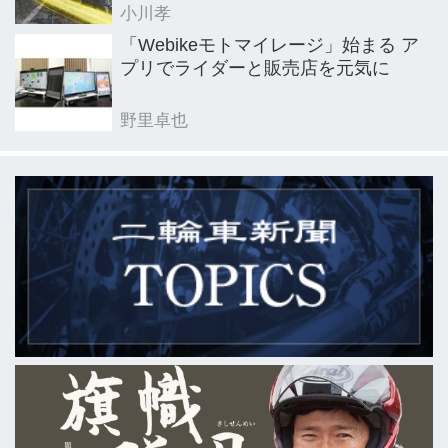
小川孝
「Webikeモトマイレージ」始まる ア
プリでライダーと販売店を元気に
野里卓也