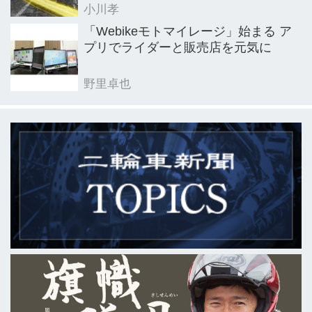
小川孝
「Webikeモトマイレージ」始まる ア
プリでライダーと販売店を元気に
野里卓也