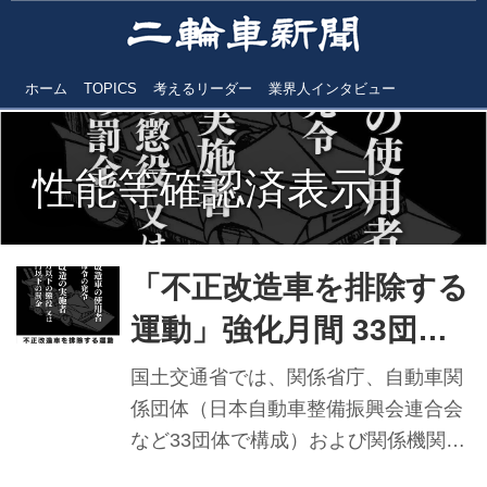
ホーム
TOPICS
考えるリーダー
業界人インタビュー
性能等確認済表示
「不正改造車を排除する
運動」強化月間 33団
体・5省庁・2機関と連携
国土交通省では、関係省庁、自動車関
係団体（日本自動車整備振興会連合会
など33団体で構成）および関係機関と
連携し、今年も6月（内閣府沖縄総合