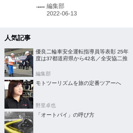
事務局は10月）の1カ月を「不正改造
編集部
車を排除する運動」強化月間としてス
タート。啓発活動や街頭検査などによ
り、各地方運輸局で違法マフラーなど
人気記事
不正改造車の排除を集中的に展開し、
安全・安心な車社会形成のための徹底
優良二輪車安全運転指導員等表彰 25年
した取り組みを行うとしている。
度は37都道府県から42名／全安協二推
編集部
モトツーリズムを旅の定番ツアーへ
野里卓也
「オートバイ」の呼び方