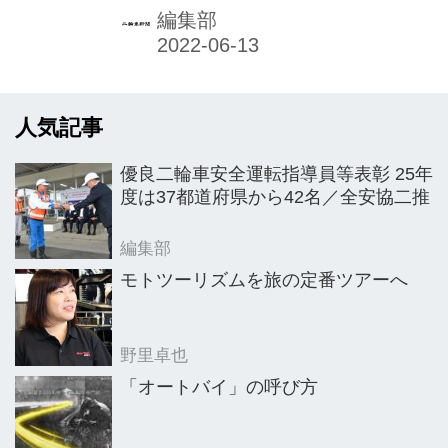
事務局は10月）の1カ月を「不正改造
編集部
車を排除する運動」強化月間としてス
タート。啓発活動や街頭検査などによ
り、各地方運輸局で違法マフラーなど
人気記事
不正改造車の排除を集中的に展開し、
安全・安心な車社会形成のための徹底
優良二輪車安全運転指導員等表彰 25年
した取り組みを行うとしている。
度は37都道府県から42名／全安協二推
編集部
モトツーリズムを旅の定番ツアーへ
野里卓也
「オートバイ」の呼び方