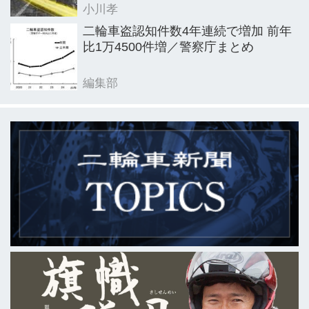
小川孝
二輪車盗認知件数4年連続で増加 前年
比1万4500件増／警察庁まとめ
編集部