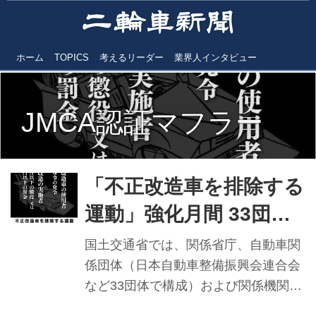
ホーム
TOPICS
考えるリーダー
業界人インタビュー
JMCA認証マフラー
「不正改造車を排除する
運動」強化月間 33団
体・5省庁・2機関と連携
国土交通省では、関係省庁、自動車関
係団体（日本自動車整備振興会連合会
など33団体で構成）および関係機関と
連携し、今年も6月（内閣府沖縄総合