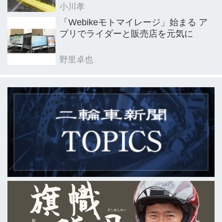
小川孝
「Webikeモトマイレージ」始まる ア
プリでライダーと販売店を元気に
野里卓也