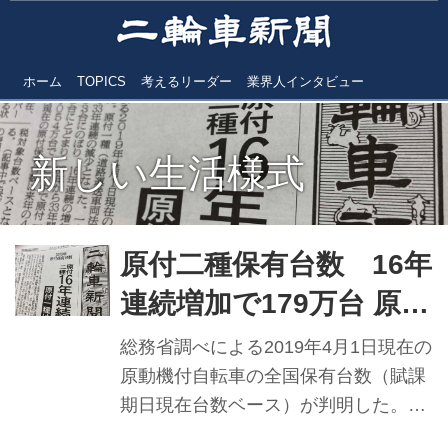
ホーム
TOPICS
考えるリーダー
業界人インタビュー
新しい生活様式
原付二種保有台数 16年
連続増加で179万台 原付
一種は33年連続減少 対
総務省調べによる2019年4月1日現在の
前年4.7％減
原動機付自転車の全国保有台数（賦課
期日現在台数ベース）が判明した。原
付一種（道路運送車両法でいう総排気