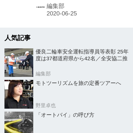
量50cc以下）は前年比4・7％減の510
編集部
万3395台で33年連続の減少となった。
一方、原付二種（同51〜125cc）は逆
に同2・0％増の178万7133台にのぼ
人気記事
り、16年連続の増加となった。 原付一
種・二種の合計は同3・0％減の689万
優良二輪車安全運転指導員等表彰 25年
0528台にとどまり、87年から33年間
度は37都道府県から42名／全安協二推
連続での減少である。なお、19年4月
の二輪車全体の保有台数は約1054万台
編集部
で、この中で原付一種が占める割合は
モトツーリズムを旅の定番ツアーへ
48・4％、原付二種は17・0％となる。
（以下詳細データは二輪車...
野里卓也
「オートバイ」の呼び方