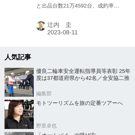
と出品台数21万4592台、成約率
ー》
83.1％。新車・中古車ともに供給不足
だった21年や22年より幾分か落札が落
辻内 圭
ち着いてきた感もある。二輪車オーク
ション大手のビーディーエス（BDS）
を率いる徳山勇秀代表取締役CEOも
人気記事
「23年は真価が問われる」と年始から
語っていたが、現状をどう見ているだ
優良二輪車安全運転指導員等表彰 25年
ろうか。 ──BDS柏の杜会場の定例オ
度は37都道府県から42名／全安協二推
ークションに注目すると23年1月～6月
は出品台数4万8088（前年同期比9％
編集部
増）、成約率82％（同1.4ポイント上
モトツーリズムを旅の定番ツアーへ
昇）、平均単価36万8119円（同9％
増）でした。 徳山勇秀CEO 全体的に
野里卓也
見ると今...