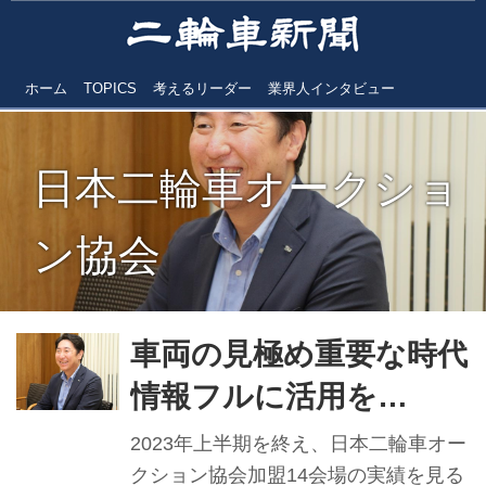
ホーム
TOPICS
考えるリーダー
業界人インタビュー
日本二輪車オークショ
ン協会
車両の見極め重要な時代
情報フルに活用を
《BDS代表取締役CEO
2023年上半期を終え、日本二輪車オー
徳山勇秀氏インタビュ
クション協会加盟14会場の実績を見る