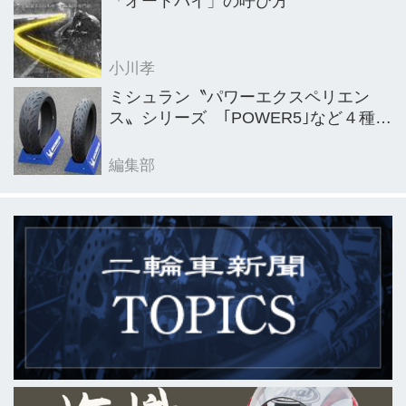
「オートバイ」の呼び方
小川孝
ミシュラン〝パワーエクスペリエン
ス〟シリーズ ｢POWER5｣など４種を
新発売
編集部