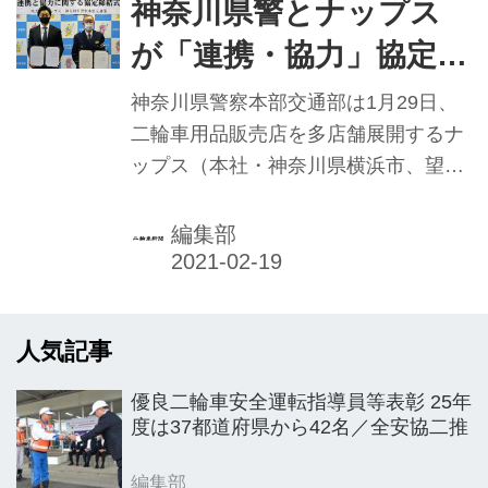
神奈川県警とナップス
が「連携・協力」協定締
結 交通安全啓発・教育
神奈川県警察本部交通部は1月29日、
活動で
二輪車用品販売店を多店舗展開するナ
ップス（本社・神奈川県横浜市、望月
真裕社長）と、交通安全に関する啓発
および教育活動における連携と協力に
編集部
関する協定を締結した。
人気記事
優良二輪車安全運転指導員等表彰 25年
度は37都道府県から42名／全安協二推
編集部