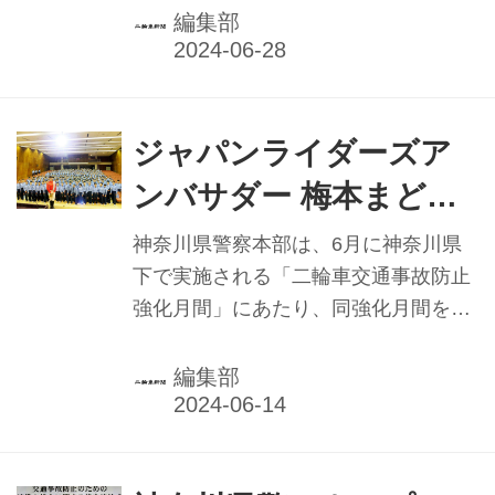
け──警視庁・神奈川県警察本部合同
編集部
による交通安全啓発活動「二輪車スト
ップ作戦」が、6月14日の朝、実施さ
れた。
ジャパンライダーズア
ンバサダー 梅本まどか
さんに交通安全大使委嘱
神奈川県警察本部は、6月に神奈川県
／神奈川県警
下で実施される「二輪車交通事故防止
強化月間」にあたり、同強化月間を広
くＰＲするため、日本二輪車普及安全
協会（日本二普協）のジャパンライダ
編集部
ーズアンバサダー・梅本まどかさんに
同強化月間の交通安全大使を委嘱し
た。