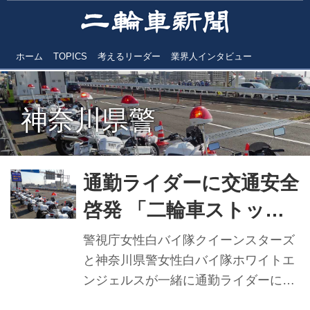
ホーム
TOPICS
考えるリーダー
業界人インタビュー
神奈川県警
通勤ライダーに交通安全
啓発 「二輪車ストップ
作戦」
警視庁女性白バイ隊クイーンスターズ
と神奈川県警女性白バイ隊ホワイトエ
ンジェルスが一緒に通勤ライダーに二
輪車の特性の説明や安全運転の呼びか