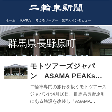
ホーム
TOPICS
考えるリーダー
業界人インタビュー
群馬県長野原町
モトツアーズジャパ
ン ASAMA PEAKs開
設
二輪車専門の旅行を扱うモトツアーズ
ジャパンは4月18日、群馬県長野原町
にある施設を改装し「ASAMA
PEAKs（アサマピークス）」をオープ