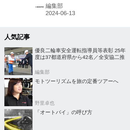
ンしたと発表。同日には施設内でお披
編集部
露目会が開催され、電動二輪車の施設
を披露した。合わせて、モトツアーズ
ジャパンの管理会社であるキズキホー
人気記事
ルディングスと長野原町が包括連携協
定を締結したことを発表。周辺の居住
優良二輪車安全運転指導員等表彰 25年
者や観光で訪れる人たちに向けた遊び
度は37都道府県から42名／全安協二推
の場を提供していくという。
編集部
モトツーリズムを旅の定番ツアーへ
野里卓也
「オートバイ」の呼び方