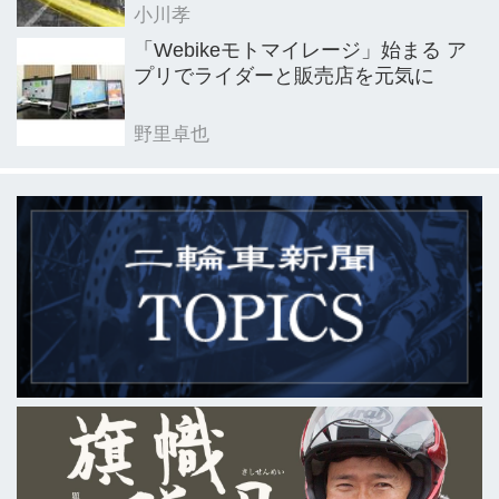
小川孝
「Webikeモトマイレージ」始まる ア
プリでライダーと販売店を元気に
野里卓也