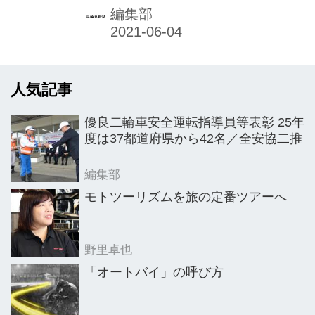
労者」が、2020年度（令和2年度）も
編集部
行われ、日本二輪車普及安全協会（日
本二普協）と全国オートバイ協同組合
連合会（AJ）の推薦を受けた二輪車関
人気記事
係受賞者に対する表彰が、今年2月24
日の近畿運輸局長表彰で全員が出揃っ
優良二輪車安全運転指導員等表彰 25年
た。
度は37都道府県から42名／全安協二推
編集部
モトツーリズムを旅の定番ツアーへ
野里卓也
「オートバイ」の呼び方