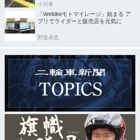
小川孝
「Webikeモトマイレージ」始まる ア
プリでライダーと販売店を元気に
野里卓也