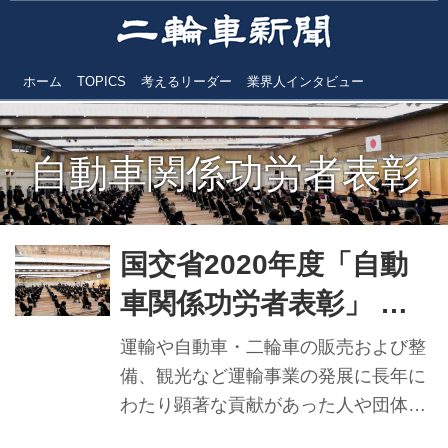
ホーム
TOPICS
考えるリーダー
業界人インタビュー
自動車関係功労者表彰
国交省2020年度「自動
車関係功労者表彰」 二
輪関係受賞者出揃う
運輸や自動車・二輪車の販売および整
備、観光など運輸事業の発展に長年に
わたり顕著な貢献があった人や団体な
どを称える国土交通省「自動車関係功