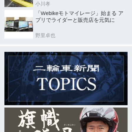
小川孝
「Webikeモトマイレージ」始まる ア
プリでライダーと販売店を元気に
野里卓也