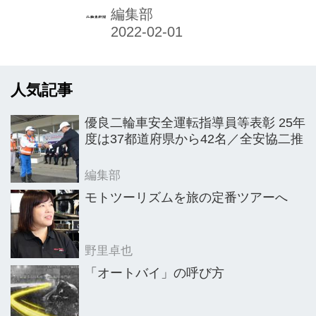
ら発売を開始する。1月13日に都内で
編集部
開催された報道関係者向けの新製品発
表会は、ステージを正面にゆったりと
ソファーを配置したレイアウトとし、
人気記事
モデルの山下晃和氏をゲストMCに、
クロストーク形式で進められた。
優良二輪車安全運転指導員等表彰 25年
度は37都道府県から42名／全安協二推
編集部
モトツーリズムを旅の定番ツアーへ
野里卓也
「オートバイ」の呼び方