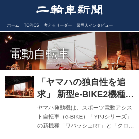
ホーム
TOPICS
考えるリーダー
業界人インタビュー
電動自転車
「ヤマハの独自性を追
求」 新型e-BIKE2機種を
市場投入
ヤマハ発動機は、スポーツ電動アシス
ト自転車（e-BIKE）「YPJシリーズ」
の新機種「ワバッシュRT」と「クロス
コアRC」の2機種を発表、3月10日か