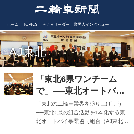
ホーム
TOPICS
考えるリーダー
業界人インタビュー
AJ東北
「東北6県ワンチーム
で」──東北オートバイ
事業協同組合が誕生 構
「東北の二輪車業界を盛り上げよう」
成組合員数82店でスタ
──東北6県の組合活動を1本化する東
北オートバイ事業協同組合（AJ東北）
ート
の設立総会が3月7日、宮城県仙台市内