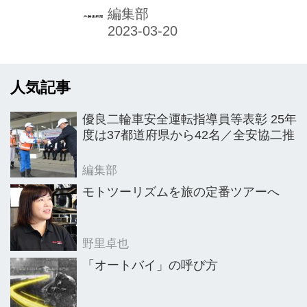
で開催され、2022年度（22年10月〜
編集部
22年12月）の事業報告と23年度（23
年1月〜23年12月）事業計画など全11
議案を可決した。
人気記事
優良二輪車安全運転指導員等表彰 25年
度は37都道府県から42名／全安協二推
編集部
モトツーリズムを旅の定番ツアーへ
野里卓也
「オートバイ」の呼び方