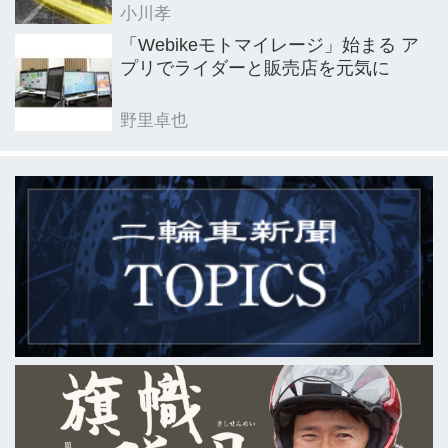
小川孝
「Webikeモトマイレージ」始まる ア
プリでライダーと販売店を元気に
野里卓也