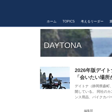
ホーム
TOPICS
考えるリーダー
DAYTONA
2026年版デイ
「会いたい場所
デイトナ（静岡県森町、
開している。 同社の
ンス用品、バイクカバー
「会いたい場所がある
ナグループリーダー会
編集部