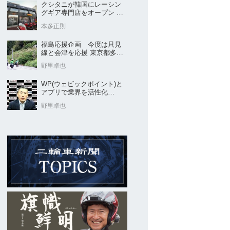
クシタニが韓国にレーシン
グギア専門店をオープン 今
後“日本のパッケージ”を各国
本多正則
に展開
福島応援企画 今度は只見
線と会津を応援 東京都多摩
市の販売店 ヤングオート
野里卓也
WP(ウェビックポイント)と
アプリで業界を活性化
Webike㊦
野里卓也