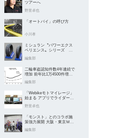
ツアーへ
野里卓也
「オートバイ」の呼び方
小川孝
ミシュラン〝パワーエクス
ペリエンス〟シリーズ
｢POWER5｣など４種を新発
編集部
売
二輪車盗認知件数4年連続で
増加 前年比1万4500件増／
警察庁まとめ
編集部
「Webikeモトマイレージ」
始まる アプリでライダーと
販売店を元気に
野里卓也
「モンスト」とのコラボ施
策強力展開 大阪・東京ＭＣ
ショー2026開催概要発表
編集部