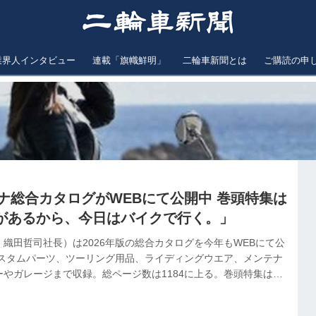
業界人インタビュー
連載「旗幟鮮明」
二輪車新聞とは
ご購読の申
トナ総合カタログがWEBにて公開中 巻頭特集は
があるから、今日はバイクで行く。」
織田哲司社長）は2026年版の総合カタログを今年もWEBにて公
カスタムパーツ、ツーリング用品、ライディングウエア、メンテナ
やガレージまで収録。総ページ数は1184に上る。巻頭特集は
から、今日はバイクで行く。」と題したツーリング紀行。デイト
議も収録し、同社のものづくりに対する思いを伝える内容となっ