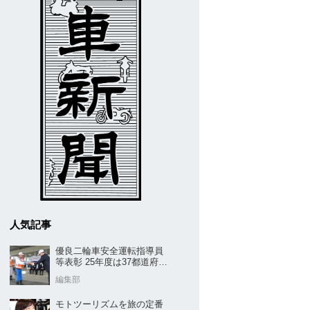
人気記事
優良二輪車安全運転指導員
等表彰 25年度は37都道府県
から42名／全安協二推
編集部
モトツーリズムを旅の定番