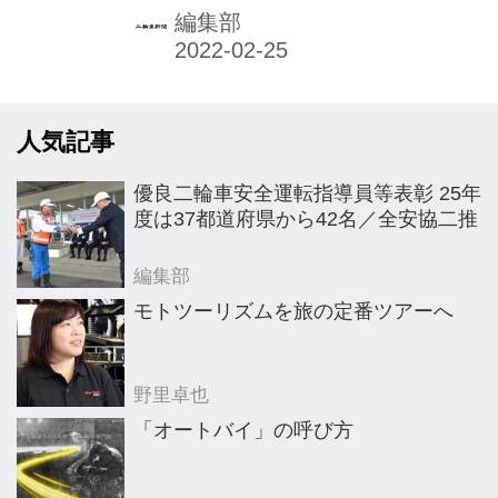
リーシェアリング実証事業「e-Ride
編集部
Tokyo」（イーライド東京）を、板橋
区で2021年12月14日よりスタートさ
せた。当日行われた出発式では、小池
人気記事
百合子都知事から「脱炭素化のために
は、関係自治体や都民、企業の皆様な
優良二輪車安全運転指導員等表彰 25年
ど多様な主体が心を合わせて取り組ん
度は37都道府県から42名／全安協二推
でいくことが重要である」旨のビデオ
メッセージが送られ、「行動の輪を広
編集部
げていきましょう」と呼びかけられ
モトツーリズムを旅の定番ツアーへ
た。
野里卓也
「オートバイ」の呼び方