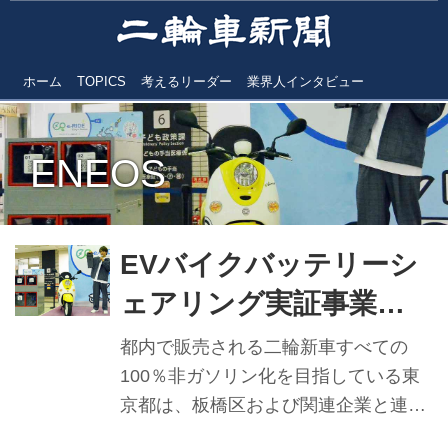
ホーム
TOPICS
考えるリーダー
業界人インタビュー
ENEOS
EVバイクバッテリーシ
ェアリング実証事業
「e-Ride Tokyo」スタ
都内で販売される二輪新車すべての
ート
100％非ガソリン化を目指している東
京都は、板橋区および関連企業と連携
し、都内で初となるＥＶバイクバッテ