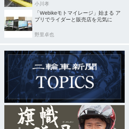
小川孝
「Webikeモトマイレージ」始まる ア
プリでライダーと販売店を元気に
野里卓也