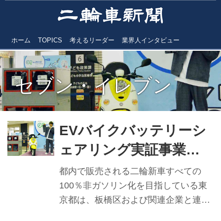
ホーム
TOPICS
考えるリーダー
業界人インタビュー
セブン・イレブン
EVバイクバッテリーシ
ェアリング実証事業
「e-Ride Tokyo」スタ
都内で販売される二輪新車すべての
ート
100％非ガソリン化を目指している東
京都は、板橋区および関連企業と連携
し、都内で初となるＥＶバイクバッテ