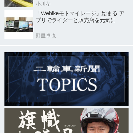
小川孝
「Webikeモトマイレージ」始まる ア
プリでライダーと販売店を元気に
野里卓也