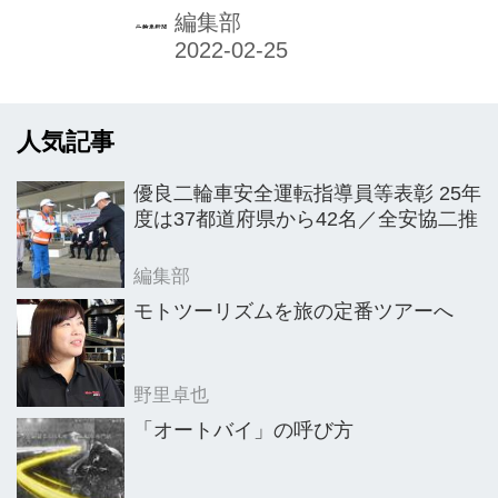
リーシェアリング実証事業「e-Ride
編集部
Tokyo」（イーライド東京）を、板橋
区で2021年12月14日よりスタートさ
せた。当日行われた出発式では、小池
人気記事
百合子都知事から「脱炭素化のために
は、関係自治体や都民、企業の皆様な
優良二輪車安全運転指導員等表彰 25年
ど多様な主体が心を合わせて取り組ん
度は37都道府県から42名／全安協二推
でいくことが重要である」旨のビデオ
メッセージが送られ、「行動の輪を広
編集部
げていきましょう」と呼びかけられ
モトツーリズムを旅の定番ツアーへ
た。
野里卓也
「オートバイ」の呼び方