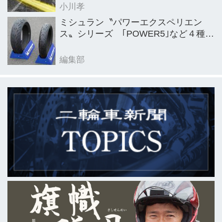
小川孝
ミシュラン〝パワーエクスペリエン
ス〟シリーズ ｢POWER5｣など４種を
新発売
編集部