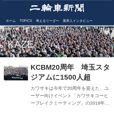
ホーム
TOPICS
考えるリーダー
業界人インタビュー
KAZE
KCBM20周年 埼玉スタ
ジアムに1500人超
カワサキは今年で20周年を迎えた、ユ
ーザー向けイベント「カワサキコーヒ
ーブレイクミーティング」の2018年第
１回を、１月14日、埼玉県さいたま