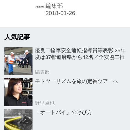
市・埼玉スタジアム2002東駐車場で開
編集部
催した。当日は晴天ながら、風が冷た
い厳しい寒さの天候となったが、1000
台を優に超えるカワサキ車両が集結、
人気記事
伝統のイベントの節目にふさわしい盛
況を博した。来場者数は受付ベースで
優良二輪車安全運転指導員等表彰 25年
1552名を数えた。
度は37都道府県から42名／全安協二推
編集部
モトツーリズムを旅の定番ツアーへ
野里卓也
「オートバイ」の呼び方