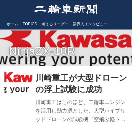
ホーム
TOPICS
考えるリーダー
業界人インタビュー
NinjaZX-10R
川崎重工が大型ドローン
の浮上試験に成功
川崎重工はこのほど、二輪車エンジン
を活用し動力源とした、大型ハイブリ
ッドドローンの試験機『空飛ぶ軽トラ
ック』の浮上試験に成功したと発表し