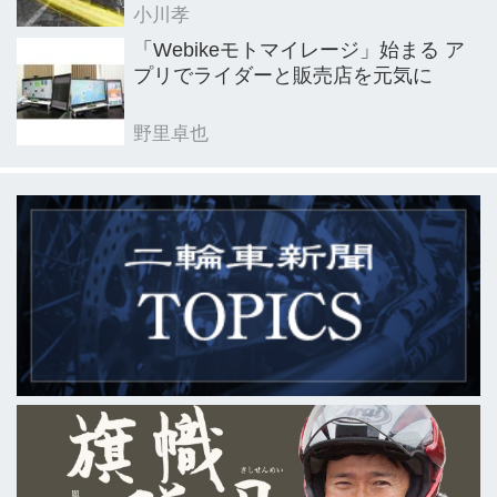
小川孝
「Webikeモトマイレージ」始まる ア
プリでライダーと販売店を元気に
野里卓也