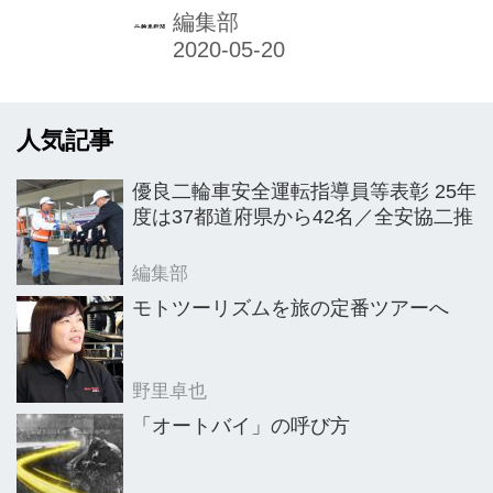
た。
編集部
人気記事
優良二輪車安全運転指導員等表彰 25年
度は37都道府県から42名／全安協二推
編集部
モトツーリズムを旅の定番ツアーへ
野里卓也
「オートバイ」の呼び方