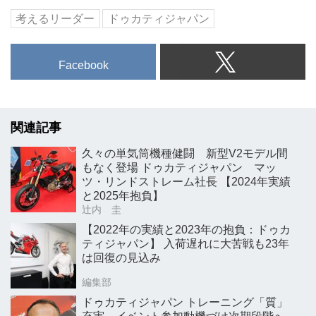
考えるリーダー
ドゥカティジャパン
Facebook
関連記事
久々の単気筒機種健闘 新型V2モデル間
もなく登場 ドゥカティジャパン マッ
ツ・リンドストレーム社長 【2024年実績
と2025年抱負】
辻内 圭
【2022年の実績と2023年の抱負：ドゥカ
ティジャパン】 入荷遅れに大苦戦も23年
は回復の見込み
編集部
ドゥカティジャパン トレーニング「質」