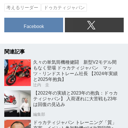
考えるリーダー
ドゥカティジャパン
Facebook
関連記事
久々の単気筒機種健闘 新型V2モデル間
もなく登場 ドゥカティジャパン マッ
ツ・リンドストレーム社長 【2024年実績
と2025年抱負】
辻内 圭
【2022年の実績と2023年の抱負：ドゥカ
ティジャパン】 入荷遅れに大苦戦も23年
は回復の見込み
編集部
ドゥカティジャパン トレーニング「質」