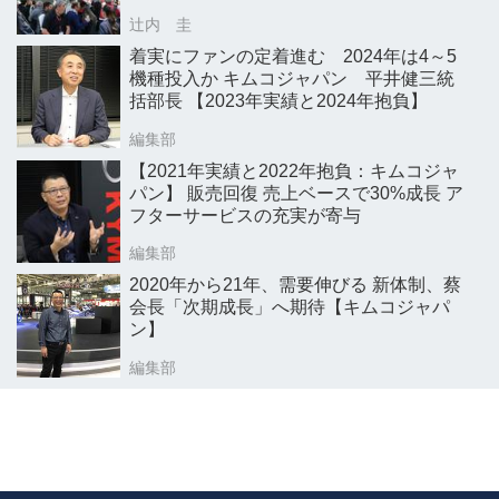
辻内 圭
着実にファンの定着進む 2024年は4～5
機種投入か キムコジャパン 平井健三統
括部長 【2023年実績と2024年抱負】
編集部
【2021年実績と2022年抱負：キムコジャ
パン】 販売回復 売上ベースで30%成長 ア
フターサービスの充実が寄与
編集部
2020年から21年、需要伸びる 新体制、蔡
会長「次期成長」へ期待【キムコジャパ
ン】
編集部