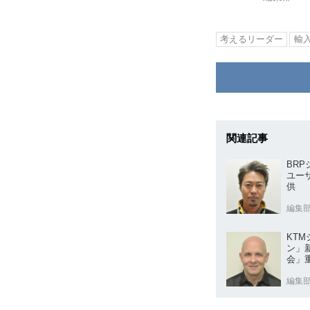
考えるリーダー
輸
関連記事
BR
ユー
供
編集
KT
ン」
会」
編集