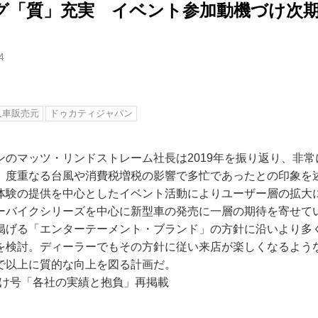
グ「質」充実 イベント参加動機づけ次
4
入車販売元
ドゥカティジャパン
ンのマッツ・リンドストレーム社長は2019年を振り返り、非
。度重なる台風や消費税増税の影響で多忙であったとの印象を
体験の提供を中心としたイベント活動によりユーザー層の拡大に
ーバイクシリーズを中心に新型車の発売に一層の期待を寄せて
掲げる「エンターテーメント・ブランド」の方針に沿いより多
を検討。ディーラーでもその方針に従い来店が楽しくなるよう
で以上に質的な向上を図る計画だ。
日付け号「各社の実績と抱負」再掲載