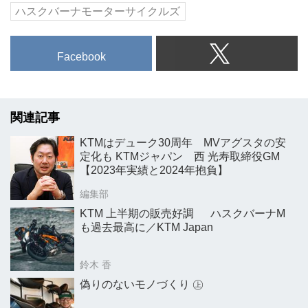
ハスクバーナモーターサイクルズ
Facebook
関連記事
KTMはデューク30周年 MVアグスタの安
定化も KTMジャパン 西 光寿取締役GM
【2023年実績と2024年抱負】
編集部
KTM 上半期の販売好調 ハスクバーナM
も過去最高に／KTM Japan
鈴木 香
偽りのないモノづくり ㊤