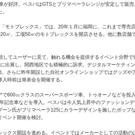
様車が好評。ベスパはGTSとプリマベーラレンジが安定して販
た。
店「モトプレックス」では、20年１月に福岡に、これまで専売
120㎡、工場50㎡のモトプレックスを開店させる。他に数店舗
継続してユーザーに見て、触れる機会を提供するイベント分野で
ーに出展し、関西地区でも積極的に訴求。デジタルマーケティ
発信。さらに昨年開設した自社オンラインショップではグッズや
導入時前は発表会を開催する。
アで600㏄クラスのスーパースポーツ車、トゥオーノなどを投
0周年記念車などを導入。ベスパは今人気上昇中のファッション
プーン氏がプリマベーラ125にカラーデザインを施したポップ
イベント開催を検討。
レックス開設を進める。イベントではメーカーとしての活動の