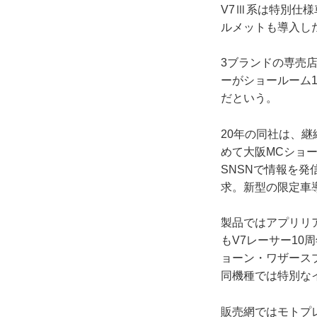
V7Ⅲ系は特別仕
ルメットも導入し
3ブランドの専売
ーがショールーム
だという。
20年の同社は、
めて大阪MCショ
SNSNで情報を
求。新型の限定車
製品ではアプリリ
もV7レーサー1
ョーン・ワザース
同機種では特別な
販売網ではモトプ