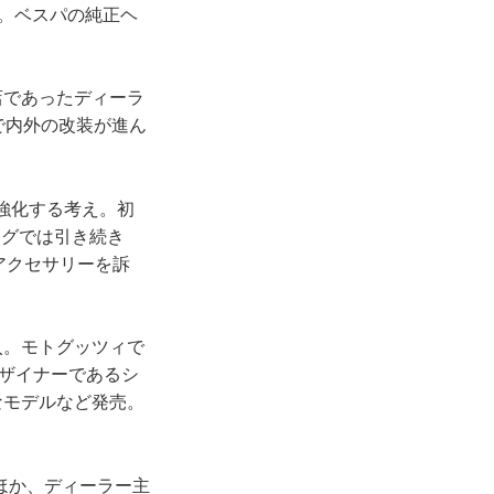
売。ベスパの純正ヘ
店であったディーラ
で内外の改装が進ん
強化する考え。初
ングでは引き続き
アクセサリーを訴
入。モトグッツィで
デザイナーであるシ
なモデルなど発売。
ほか、ディーラー主