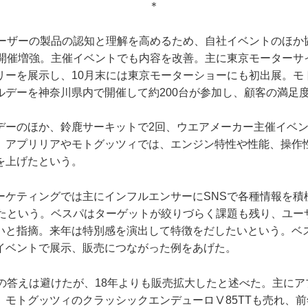
＊
ユーザーの製品の認知と理解を高めるため、自社イベントのほか
1開催増強。主催イベントでも内容を改善。主に東京モーターサ
リーを展示し、10月末には東京モーターショーにも初出展。モ
ルデーを神奈川県内で開催して約200台が参加し、顧客の満足
デーのほか、鈴鹿サーキットで2回、ウエアメーカー主催イベ
。アプリリアやモトグッツィでは、エンジン特性や性能、操作
を上げたという。
ーケティングでは主にインフルエンサーにSNSで各種情報を積
ったという。ベスパはターゲットが絞りづらく課題も残り、ユー
いと指摘。来年は特別感を演出して特徴をだしたいという。ベ
イベントで展示、販売につながった例をあげた。
の答えは避けたが、18年よりも販売拡大したと述べた。主にアプ
。モトグッツィのクラッシックエンデューロⅤ85TTも売れ、