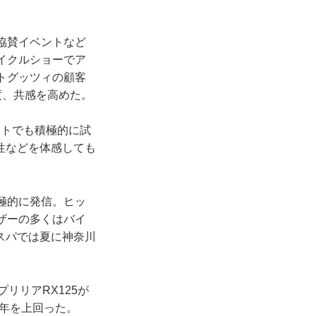
協賛イベントなど
イクルショーでア
トグッツィの顧客
度、共感を高めた。
ントでも積極的に試
性などを体感しても
極的に発信。ヒッ
ザーの多くはバイ
スパでは夏に神奈川
リリアRX125が
前年を上回った。