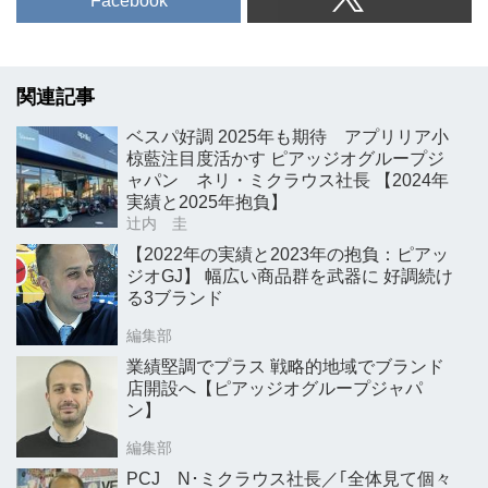
Facebook
関連記事
ベスパ好調 2025年も期待 アプリリア小
椋藍注目度活かす ピアッジオグループジ
ャパン ネリ・ミクラウス社長 【2024年
実績と2025年抱負】
辻内 圭
【2022年の実績と2023年の抱負：ピアッ
ジオGJ】 幅広い商品群を武器に 好調続け
る3ブランド
編集部
業績堅調でプラス 戦略的地域でブランド
店開設へ【ピアッジオグループジャパ
ン】
編集部
PCJ N･ミクラウス社長／｢全体見て個々