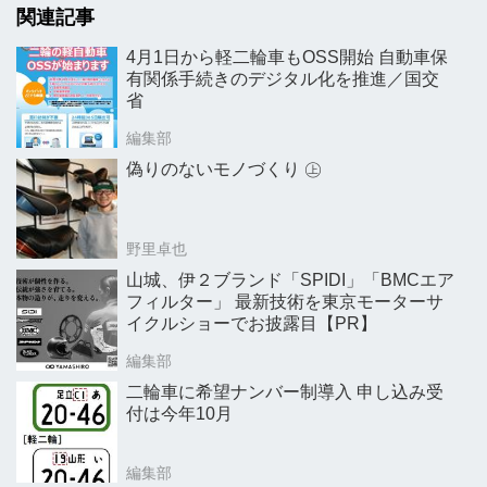
関連記事
4月1日から軽二輪車もOSS開始 自動車保
有関係手続きのデジタル化を推進／国交
省
編集部
偽りのないモノづくり ㊤
野里卓也
山城、伊２ブランド「SPIDI」「BMCエア
フィルター」 最新技術を東京モーターサ
イクルショーでお披露目【PR】
編集部
二輪車に希望ナンバー制導入 申し込み受
付は今年10月
編集部