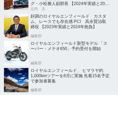
グ・小松雅人副部長 【2024年実績と2025
年抱負】
辻内 圭
好調のロイヤルエンフィールド カスタ
ム、レースでも存在感 PCI 高永賢治取
締役 【2023年実績と2024年抱負】
編集部
ロイヤルエンフィールド新型モデル 「ス
ーパー・メテオ650」予約受付を開始
編集部
ロイヤルエンフィールド、 ヒマラヤ約
1,000kmツアーを8月に実施 先着15名予定
で参加者募集
編集部