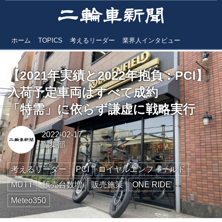
ホーム
TOPICS
考えるリーダー
業界人インタビュー
【2021年実績と2022年抱負：PCI】
入荷予定車両はすべて成約
「特需」に依らず謙虚に戦略実行
2022-02-17
編集部
考えるリーダー
PCI
ロイヤルエンフィールド
MUTT
販売台数増
販売施策
ONE RIDE
Meteo350