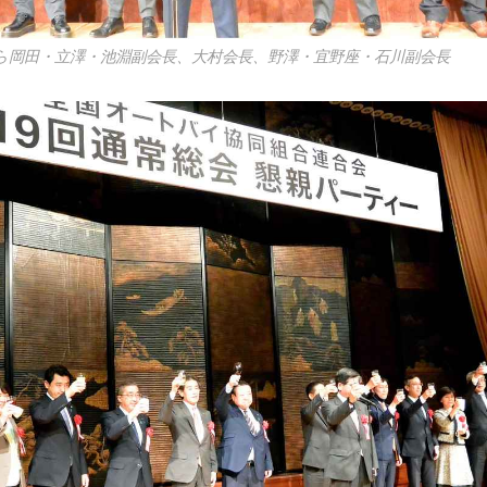
から岡田・立澤・池淵副会長、大村会長、野澤・宜野座・石川副会長