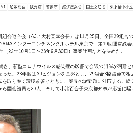
AJ
通常総会
販売店
警察庁
経済産業省
国土交通省
東京都中小
組合連合会（AJ／大村直幸会長）は11月25日、全国29組合
のANAインターコンチネンタルホテル東京で「第19回通常総
3年（22年10月1日〜23年9月30日）事業計画などを決めた。
度に続き、新型コロナウイルス感染症の影響で会議の開催が困難
った。23年度はAJビジョンを基盤とし、29組合3協議会で
車を取り巻く環境改善とともに、業界の諸問題に対応する。総
から国会議員ら23人、そして小池百合子東京都知事が応援に駆