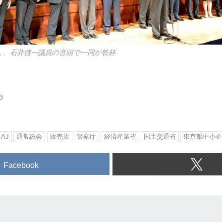
し、石井啓一議員の音頭で一同が乾杯
3
AJ
通常総会
販売店
警察庁
経済産業省
国土交通省
東京都中小
Facebook