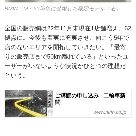
BMW「M」50周年に登場した限定モデル（右）
全国の販売網は22年11月末現在1店舗増え、62
拠点に。今後も着実に充実させ、向こう5年で
店のないエリアを開拓していきたい。「最寄
りの販売店まで50km離れている」といったユ
ーザーがいないような状況がひとつの理想だ
という。
ご購読の申し込み - 二輪車新
聞
明日の二輪車市場を先読み！ 独
www.nirin.co.jp
自データ満載の本紙購読はこちら
にて。