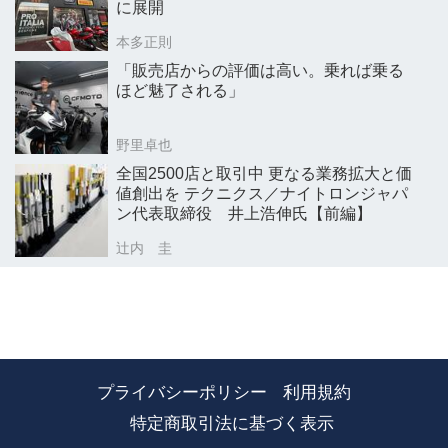
に展開
本多正則
「販売店からの評価は高い。乗れば乗る
ほど魅了される」
野里卓也
全国2500店と取引中 更なる業務拡大と価
値創出を テクニクス／ナイトロンジャパ
ン代表取締役 井上浩伸氏【前編】
辻内 圭
プライバシーポリシー
利用規約
特定商取引法に基づく表示