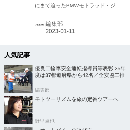
にまで迫ったBMWモトラッド・ジャ
台目指す
パン。21年12月よりジェネラルマネー
ジャー（GM）に就任した佐伯要氏
編集部
は、22年について「波風のない月がま
ったくない。我々にとってチャレンジ
にあふれた年だった」と振り返る。着
人気記事
地予想は概ね5400～5500台だとい
う。
優良二輪車安全運転指導員等表彰 25年
度は37都道府県から42名／全安協二推
編集部
モトツーリズムを旅の定番ツアーへ
野里卓也