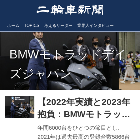
ホーム
TOPICS
考えるリーダー
業界人インタビュー
BMWモトラッドデイ
ズジャパン
【2022年実績と2023年
抱負：BMWモトラッ
ド・ジャパン】 試練の
年間6000台をひとつの節目とし、
年を乗り越え再度6000
2021年は過去最高の登録台数5866台