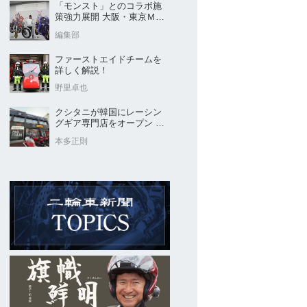
「モンスト」とのコラボ施
策強力展開 大阪・東京ＭＣ
ショー2026開催概要発表
編集部
ファーストエイドチームを
詳しく解説！
野里卓也
クシタニが韓国にレーシン
グギア専門店をオープン 今
後“日本のパッケージ”を各国
本多正則
に展開