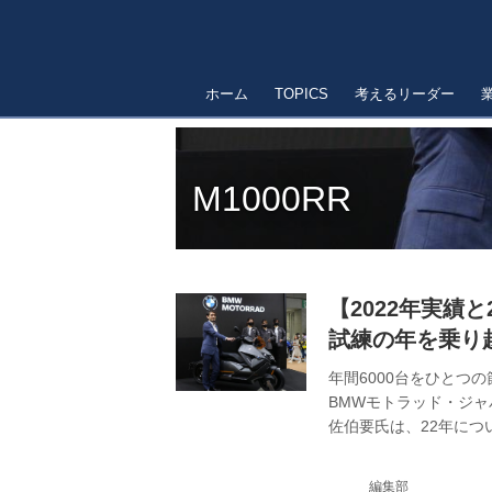
ホーム
TOPICS
考えるリーダー
M1000RR
【2022年実績
試練の年を乗り越
年間6000台をひとつの
BMWモトラッド・ジャ
佐伯要氏は、22年に
あふれた年だった」と振
編集部