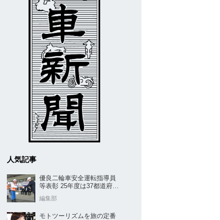
人気記事
優良二輪車安全運転指導員
等表彰 25年度は37都道府県
から42名／全安協二推
編集部
モトツーリズムを旅の定番