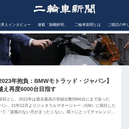
業界人インタビュー
連載「旗幟鮮明」
二輪車新聞とは
ご購読の申
と2023年抱負：BMWモトラッド・ジャパン】
え再度6000台目指す
節目とし、2021年は過去最高の登録台数5866台にまで迫った
パン。21年12月よりジェネラルマネージャー（GM）に就任した
ついて「波風のない月がまったくない。我々にとってチャレンジに
り返る。着地予想は概ね5400～5500台だという。