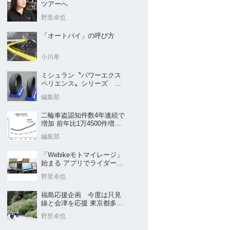
ツアーへ
野里卓也
「オートバイ」の呼び方
小川孝
ミシュラン〝パワーエクス
ペリエンス〟シリーズ
｢POWER5｣など４種を新発
編集部
売
二輪車盗認知件数4年連続で
増加 前年比1万4500件増／
警察庁まとめ
編集部
「Webikeモトマイレージ」
始まる アプリでライダーと
販売店を元気に
野里卓也
福島応援企画 今度は只見
線と会津を応援 東京都多摩
市の販売店 ヤングオート
野里卓也