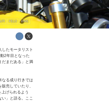
UTI
FELO
VINS
導入したモータリスト
動2年目となった
まだまだある」と満
単なる成り行きでは
を販売していたり、
を上げられるよう
ない」と語る。ここ