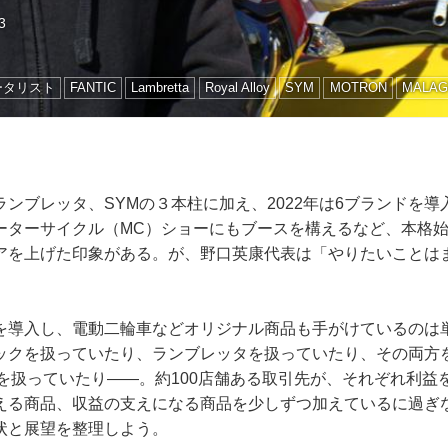
3
ータリスト
FANTIC
Lambretta
Royal Alloy
SYM
MOTRON
MALAG
ンブレッタ、SYMの３本柱に加え、2022年は6ブランドを
ーターサイクル（MC）ショーにもブースを構えるなど、本格始
アを上げた印象がある。が、野口英康代表は「やりたいことは
を導入し、電動二輪車などオリジナル商品も手がけているのは
ックを扱っていたり、ランブレッタを扱っていたり、その両方
けを扱っていたり――。約100店舗ある取引先が、それぞれ利益
える商品、収益の支えになる商品を少しずつ加えているに過ぎ
状と展望を整理しよう。