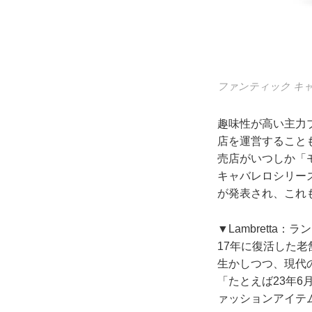
ファンティック キャ
趣味性が高い主力
店を運営すること
売店がいつしか「
キャバレロシリーズ
が発表され、これ
▼Lambretta：
17年に復活した
生かしつつ、現代
「たとえば23年6
ァッションアイテ