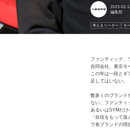
2023-02-1
編集部
考えるリーダー
モ
ファンティック、ラ
合同会社。東京モ
この年は一段とギ
足してはいない。
数多くのブランド
ない。ファンティ
あるいはSYMだ
「自信をもって扱
で各ブランドの現