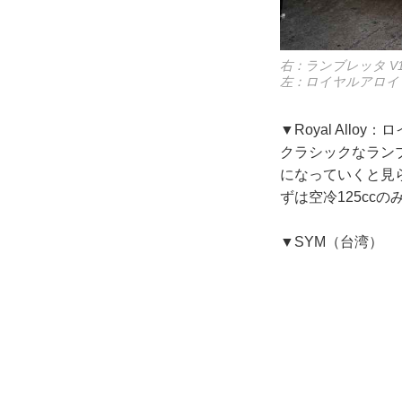
右：ランブレッタ V
左：ロイヤルアロイ G
▼Royal Allo
クラシックなラン
になっていくと見
ずは空冷125cc
▼SYM（台湾）