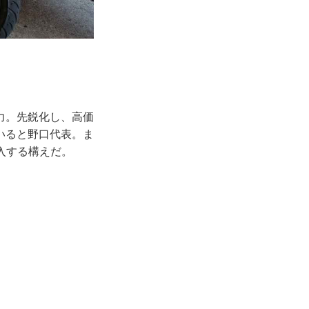
力。先鋭化し、高価
いると野口代表。ま
導入する構えだ。