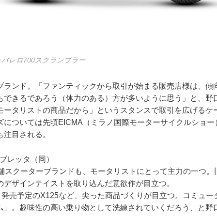
バレロ700スクランブラー
ブランド。「ファンティックから取引が始まる販売店様は、傾
もできるであろう（体力のある）方が多いように思う」と、野
モータリストの商品だから」というスタンスで取引を広げるケ
については先頃EICMA（ミラノ国際モーターサイクルショー）
も注目される。
ランブレッタ（同）
老舗スクーターブランドも、モータリストにとって主力の一つ。
のデザインテイストを取り込んだ意欲作が目立つ。
月発売予定のX125など、尖った商品づくりが目立つ。コミュ
ム」。趣味性の高い乗り物として洗練されていくだろう、と野