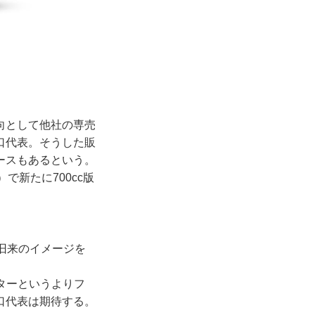
向として他社の専売
口代表。そうした販
ースもあるという。
で新たに700cc版
旧来のイメージを
ーターというよりフ
口代表は期待する。