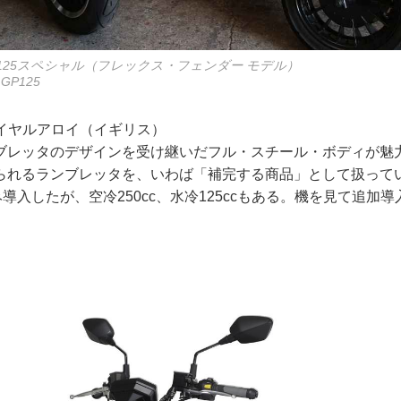
125スペシャル（フレックス・フェンダー モデル）
P125
y：ロイヤルアロイ（イギリス）
ブレッタのデザインを受け継いだフル・スチール・ボディが魅
られるランブレッタを、いわば「補完する商品」として扱って
のみ導入したが、空冷250cc、水冷125ccもある。機を見て追加