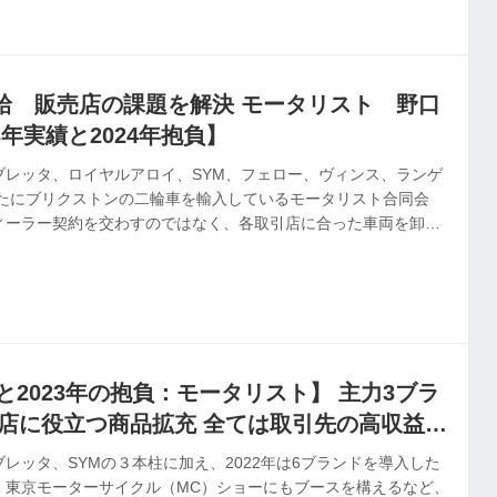
給 販売店の課題を解決 モータリスト 野口
3年実績と2024年抱負】
ブレッタ、ロイヤルアロイ、SYM、フェロー、ヴィンス、ランゲ
新たにブリクストンの二輪車を輸入しているモータリスト合同会
ィーラー契約を交わすのではなく、各取引店に合った車両を卸し
績と2023年の抱負：モータリスト】 主力3ブラ
売店に役立つ商品拡充 全ては取引先の高収益化
レッタ、SYMの３本柱に加え、2022年は6ブランドを導入した
。東京モーターサイクル（MC）ショーにもブースを構えるなど、