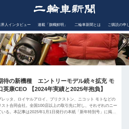
業界人インタビュー
連載「旗幟鮮明」
二輪車新聞とは
ご購読の申
期待の新機種 エントリーモデル続々拡充 モ
英康CEO 【2024年実績と2025年抱負】
ブレッタ、ロイヤルアロイ、ブリクストン、ニコット モトなどの
リスト合同会社。全国100店以上の取引先に対し、それぞれのニー
いる。本記事は2025年1月1日発行の本紙「新年特別号」に掲載