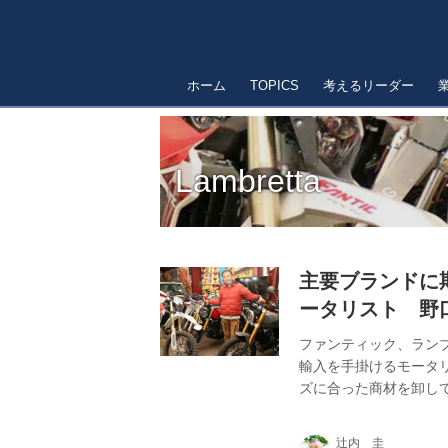
ホーム
TOPICS
考えるリーダー
Lambretta
主要ブランドに
ータリスト 野口
ファンティック、ラン
輸入を手掛けるモータ
ズに合った商材を卸して
したものです。
辻内 圭