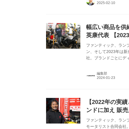
幅広い商品を供
英康代表 【202
ファンティック、ラン
ン、そして2023年は
社。ブランドごとにデ
ている。
編集部
【2022年の実
ンドに加え 販
のため
ファンティック、ランブ
モータリスト合同会社