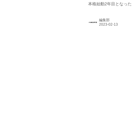
本格始動2年目となっ
「やりたいことはまだ
動二輪車などオリジナ
編集部
ックを扱っていたり、
いはSYMだけを扱って
るよう「自信をもって扱