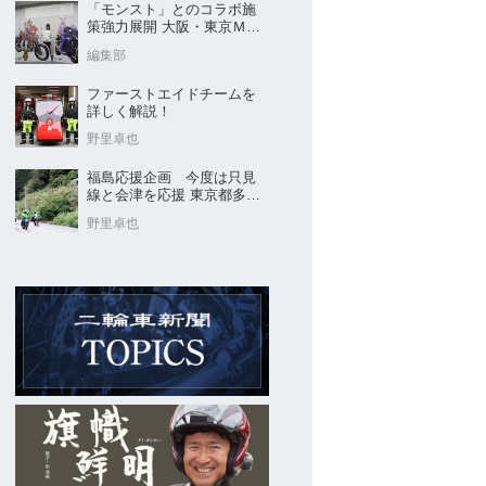
「モンスト」とのコラボ施
策強力展開 大阪・東京ＭＣ
ショー2026開催概要発表
編集部
ファーストエイドチームを
詳しく解説！
野里卓也
福島応援企画 今度は只見
線と会津を応援 東京都多摩
市の販売店 ヤングオート
野里卓也