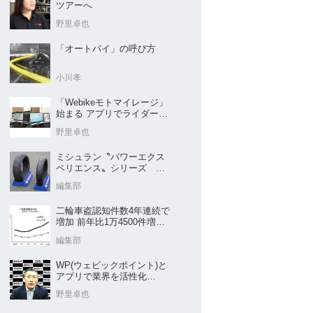
ツアーへ
野里卓也
「オートバイ」の呼び方
小川孝
「Webikeモトマイレージ」
始まる アプリでライダーと
販売店を元気に
野里卓也
ミシュラン〝パワーエクス
ペリエンス〟シリーズ
｢POWER5｣など４種を新発
編集部
売
二輪車盗認知件数4年連続で
増加 前年比1万4500件増／
警察庁まとめ
編集部
WP(ウェビックポイント)と
アプリで業界を活性化
Webike㊦
野里卓也