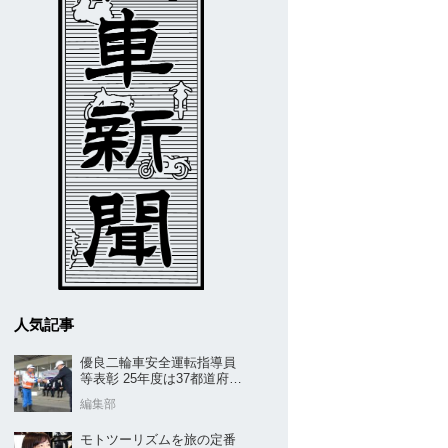
人気記事
優良二輪車安全運転指導員
等表彰 25年度は37都道府県
から42名／全安協二推
編集部
モトツーリズムを旅の定番