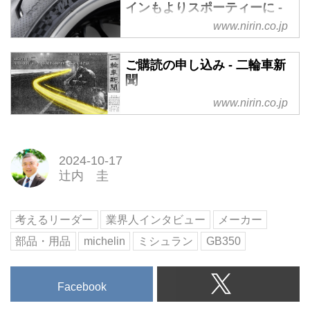
インもよりスポーティーに -
二輪車新聞
www.nirin.co.jp
日本ミシュランタイヤは、二輪車
用スポーツタイヤ2製品を発表、1
ご購読の申し込み - 二輪車新
月25日より発売した。新発売の2
聞
製品は「MICHELIN
www.nirin.co.jp
POWER6（以下パワー6）」と
「MICHELIN POWER GP2（以下
パワーGP2）」。モータースポー
ツで培った技術を盛り込み、多様
2024-10-17
な路面環境において高いパフォー
辻内 圭
マンスを発揮する「スポーツプレ
ミアムタイヤ」に位置づけられる
考えるリーダー
業界人インタビュー
メーカー
ものだ。
部品・用品
michelin
ミシュラン
GB350
Facebook