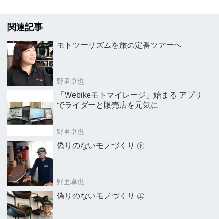
関連記事
モトツーリズムを旅の定番ツアーへ
野里卓也
「Webikeモトマイレージ」始まる アプリ
でライダーと販売店を元気に
野里卓也
偽りのないモノづくり ㊦
野里卓也
偽りのないモノづくり ㊤