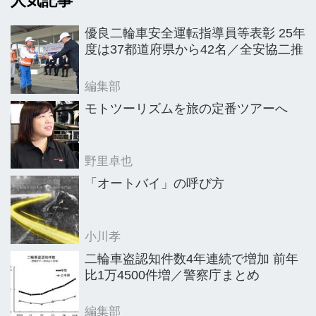
人気記事
かした今後の取り組みなどを説明し
た。説明会の後日、信濃氏にサービス
優良二輪車安全運転指導員等表彰 25年
の詳細やアプリの概要などを聞いた。
度は37都道府県から42名／全安協二推
編集部
モトツーリズムを旅の定番ツアーへ
野里卓也
「オートバイ」の呼び方
小川孝
二輪車盗認知件数4年連続で増加 前年
比1万4500件増／警察庁まとめ
編集部