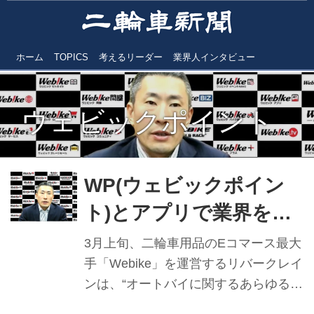
ホーム
TOPICS
考えるリーダー
業界人インタビュー
ウェビックポイント
WP(ウェビックポイン
ト)とアプリで業界を活
性化 Webike㊦
3月上旬、二輪車用品のEコマース最大
手「Webike」を運営するリバークレイ
ンは、“オートバイに関するあらゆるサ
ービスを提供する”をテーマに、二輪車