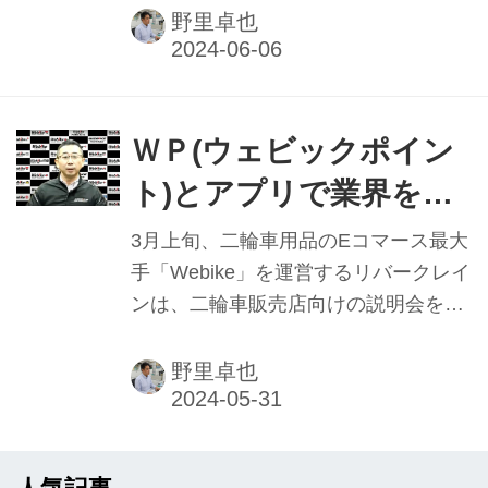
販売店向けの説明会をオンラインで開
野里卓也
催。前回は、同社の信濃孝喜社長にサ
ービスの詳細を聞いたが、今回は二輪
車販売店の営業を担当する土井英幸氏
からさらに詳細を伺った。一方、販売
ＷＰ(ウェビックポイン
店向けに刷新したシステムについても
ト)とアプリで業界を活
詳しく聞いた。
性化 Webike ㊤
3月上旬、二輪車用品のEコマース最大
手「Webike」を運営するリバークレイ
ンは、二輪車販売店向けの説明会をオ
ンラインで開催。“オートバイに関する
あらゆるサービスを提供する”をテーマ
野里卓也
に同社の信濃孝喜社長が出席し、現在
の二輪車業界への課題を解決するべ
く、自社のサービス拡充やアプリを活